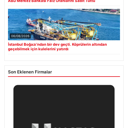
ABD Merkez Bankası Faiz Oranlarını Sabit Tuttu
06/08/2026
İstanbul Boğazı’ndan bir dev geçti. Köprülerin altından
geçebilmek için kulelerini yatırdı
Son Eklenen Firmalar