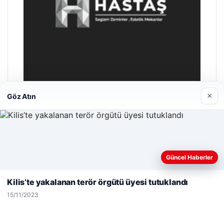
×
Göz Atın
Prenses Night Club
29/04/2026
Web sitemizi nasıl kullandığınızı daha iyi anlayabilmek,
Güncel Haberler
deneyiminizi kişiselleştirmek ve geliştirmek amacıyla çerezler
kullanıyoruz.
Çerez Politikamız
Kilis’te yakalanan terör örgütü üyesi tutuklandı
Reddet
Kabul Et
15/11/2023
© 2026 Haber Evreni