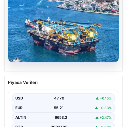
06.08.2026
İstanbul Boğazı’ndan bir dev geçti.
Piyasa Verileri
Köprülerin altından geçebilmek için
kulelerini yatırdı
USD
47.70
▲ +0.15%
EUR
55.21
▲ +0.33%
ALTIN
6653.2
▲ +2.47%