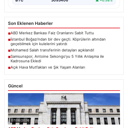
BTC
3093406
▲ +0.58%
Son Eklenen Haberler
ABD Merkez Bankası Faiz Oranlarını Sabit Tuttu
■
İstanbul Boğazı’ndan bir dev geçti. Köprülerin altından
■
geçebilmek için kulelerini yatırdı
Mohamed Salah transferinin detayları açıklandı!
■
Samsunspor, Antoine Sekongo’yu 5 Yıllık Anlaşma ile
■
Kadrosuna Ekledi
Açık Hava Mutfakları ve Şık Yaşam Alanları
■
Güncel
07/08/2026