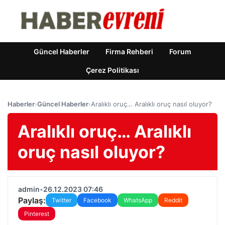
Güncel Haberler
Firma Rehberi
Forum
Çerez Politikası
Haberler
›
Güncel Haberler
›
Aralıklı oruç… Aralıklı oruç nasıl oluyor?
Aralıklı oruç… Aralıklı
oruç nasıl oluyor?
admin
•
26.12.2023 07:46
Paylaş:
Twitter
Facebook
WhatsApp
Reddit
Pinterest