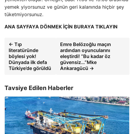
yemek yiyorsunuz ve günün geri kalanında hiçbir şey
tüketmiyorsunuz.
ANA SAYFAYA DÖNMEK İÇİN BURAYA TIKLAYIN
← Tıp
Emre Belözoğlu maçın
literatüründe
ardından oyuncularını
böylesi yok!
eleştirdi! “Bu kadar öz
Dünyada ilk defa
güvensiz…”Mke
Türkiye’de görüldü
Ankaragücü →
Tavsiye Edilen Haberler