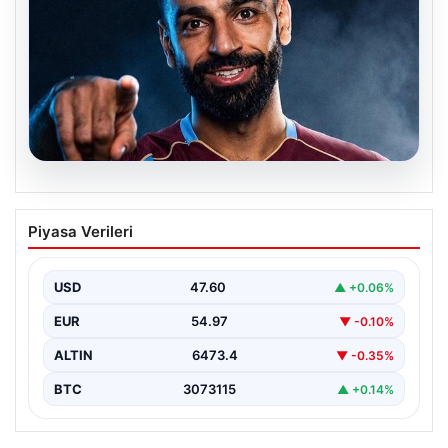
05.08.2026
Mohamed Salah transferinin detayları
Piyasa Verileri
açıklandı!
USD
47.60
▲ +0.06%
EUR
54.97
▼ -0.10%
ALTIN
6473.4
▼ -0.35%
BTC
3073115
▲ +0.14%