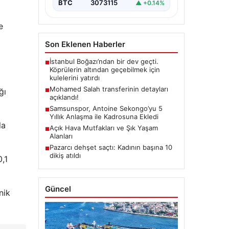
BTC
3073115
▲ +0.14%
e
Son Eklenen Haberler
İstanbul Boğazı’ndan bir dev geçti.
■
Köprülerin altından geçebilmek için
kulelerini yatırdı
Mohamed Salah transferinin detayları
ğı
■
açıklandı!
Samsunspor, Antoine Sekongo’yu 5
■
Yıllık Anlaşma ile Kadrosuna Ekledi
la
Açık Hava Mutfakları ve Şık Yaşam
■
Alanları
Pazarcı dehşet saçtı: Kadının başına 10
■
dikiş atıldı
,1
Güncel
nik