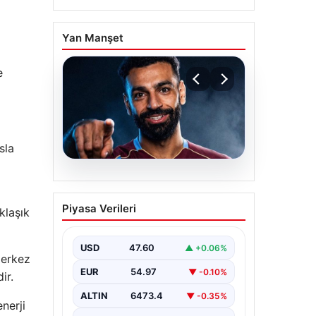
Yan Manşet
e
sla
05.08.2026
Mohamed Salah
Piyasa Verileri
klaşık
transferinin detayları
açıklandı!
USD
47.60
▲ +0.06%
merkez
EUR
54.97
▼ -0.10%
ir.
ALTIN
6473.4
▼ -0.35%
nerji