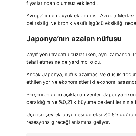
fiyatlarından olumsuz etkilendi.
Avrupa’nın en büyük ekonomisi, Avrupa Merkez Ba
belirsizliği ve kronik vasıflı işgücü eksikliği nede
Japonya’nın azalan nüfusu
Zayıf yen ihracatı ucuzlatırken, aynı zamanda Toy
telafi etmesine de yardımcı oldu.
Ancak Japonya, nüfus azalması ve düşük doğum o
etkileniyor ve ekonomistler iki ekonomi arasın
Perşembe günü açıklanan veriler, Japonya ekono
daraldığını ve %0,2’lik büyüme beklentilerinin a
Üçüncü çeyrek büyümesi de eksi %0,8’e doğru rev
resesyona gireceği anlamına geliyor.