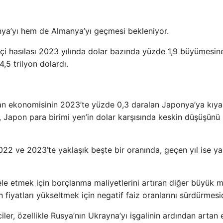
nya’yı hem de Almanya’yı geçmesi bekleniyor.
 içi hasılası 2023 yılında dolar bazında yüzde 1,9 büyümesin
,5 trilyon dolardı.
man ekonomisinin 2023’te yüzde 0,3 daralan Japonya’ya kıya
 Japon para birimi yen’in dolar karşısında keskin düşüşünü
022 ve 2023’te yaklaşık beşte bir oranında, geçen yıl ise ya
e etmek için borçlanma maliyetlerini artıran diğer büyük 
fiyatları yükseltmek için negatif faiz oranlarını sürdürmesid
er, özellikle Rusya’nın Ukrayna’yı işgalinin ardından artan e