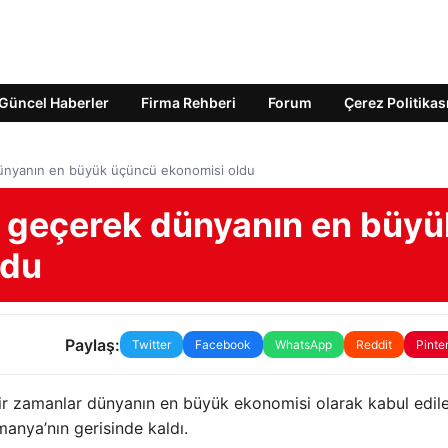
Güncel Haberler
Firma Rehberi
Forum
Çerez Politikas
ünyanın en büyük üçüncü ekonomisi oldu
 geçerek dünyanın en büyü
ldu
Paylaş:
Twitter
Facebook
WhatsApp
Reddit
Pinte
ir zamanlar dünyanın en büyük ekonomisi olarak kabul edil
anya’nın gerisinde kaldı.