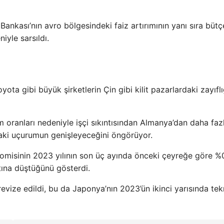
nkası’nın avro bölgesindeki faiz artırımının yanı sıra bütç
niyle sarsıldı.
ota gibi büyük şirketlerin Çin gibi kilit pazarlardaki zayıflı
ranları nedeniyle işçi sıkıntısından Almanya’dan daha faz
daki uçurumun genişleyeceğini öngörüyor.
misinin 2023 yılının son üç ayında önceki çeyreğe göre %0
ltına düştüğünü gösterdi.
ize edildi, bu da Japonya’nın 2023’ün ikinci yarısında tek