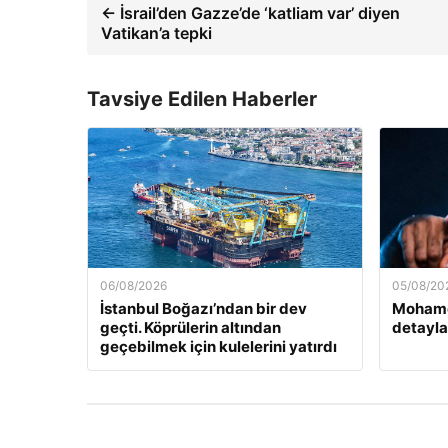
← İsrail’den Gazze’de ‘katliam var’ diyen
Vatikan’a tepki
Tavsiye Edilen Haberler
06/08/2026
05/08/20
İstanbul Boğazı’ndan bir dev
Mohamed
geçti. Köprülerin altından
detayla
geçebilmek için kulelerini yatırdı