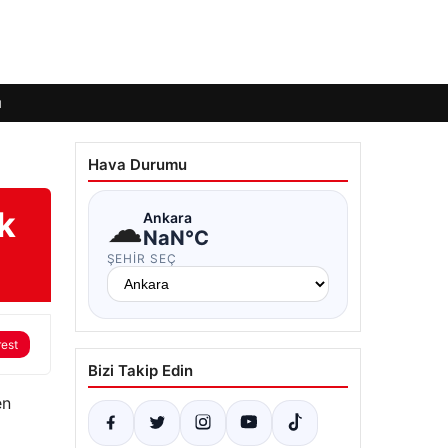
ı
Hava Durumu
k
☁
Ankara
NaN°C
ŞEHIR SEÇ
rest
Bizi Takip Edin
en