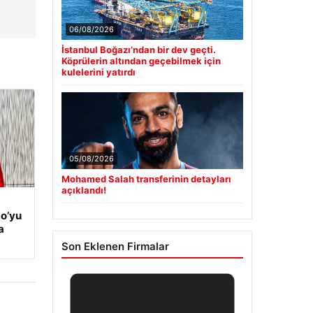
06/08/2026
İstanbul Boğazı’ndan bir dev geçti.
Köprülerin altından geçebilmek için
kulelerini yatırdı
05/08/2026
Mohamed Salah transferinin detayları
açıklandı!
o’yu
a
Son Eklenen Firmalar