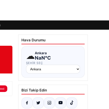
ı
Hava Durumu
☁
Ankara
NaN°C
ŞEHIR SEÇ
rest
Bizi Takip Edin