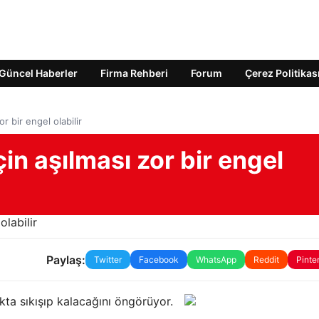
Güncel Haberler
Firma Rehberi
Forum
Çerez Politikas
r bir engel olabilir
in aşılması zor bir engel
Paylaş:
Twitter
Facebook
WhatsApp
Reddit
Pinte
alıkta sıkışıp kalacağını öngörüyor.