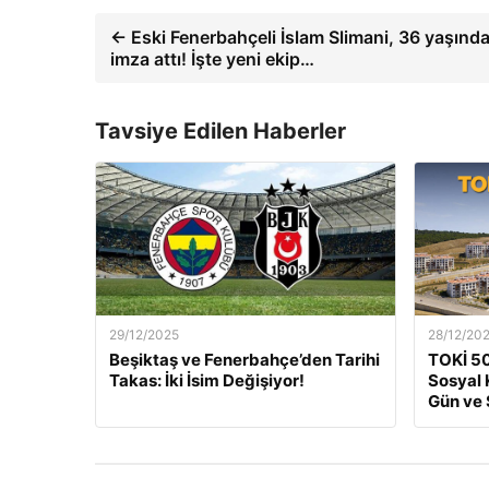
← Eski Fenerbahçeli İslam Slimani, 36 yaşınd
imza attı! İşte yeni ekip…
Tavsiye Edilen Haberler
29/12/2025
28/12/20
Beşiktaş ve Fenerbahçe’den Tarihi
TOKİ 50
Takas: İki İsim Değişiyor!
Sosyal 
Gün ve 