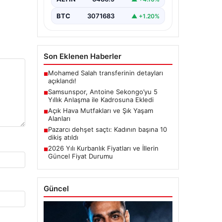
kulüplerinden USL Dunkerque
forması giyen…
BTC
3071683
▲ +1.20%
Son Eklenen Haberler
Mohamed Salah transferinin detayları
■
açıklandı!
Samsunspor, Antoine Sekongo’yu 5
■
Yıllık Anlaşma ile Kadrosuna Ekledi
Açık Hava Mutfakları ve Şık Yaşam
■
Alanları
Pazarcı dehşet saçtı: Kadının başına 10
■
dikiş atıldı
2026 Yılı Kurbanlık Fiyatları ve İllerin
■
Güncel Fiyat Durumu
Güncel