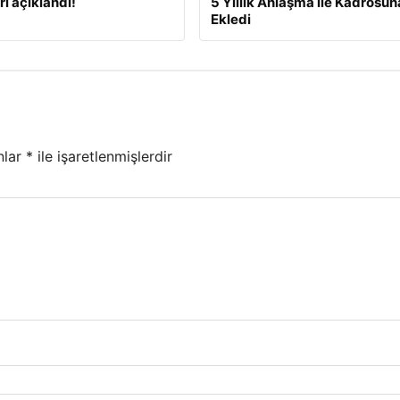
rı açıklandı!
5 Yıllık Anlaşma ile Kadrosun
Ekledi
nlar
*
ile işaretlenmişlerdir