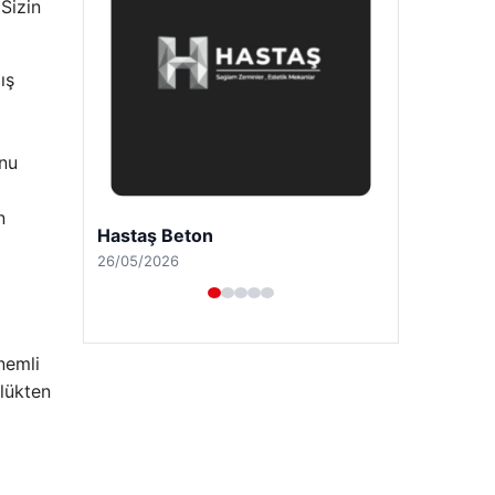
 Sizin
ış
unu
n
Prenses Night Club
29/04/2026
nemli
rlükten