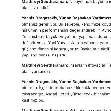
Maithreyi Seetharaman:
Nihayetinde büyüme için
planınız nedir?
Yannis Dragasakis, Yunan Başbakan Yardımcıs
olmamız gerekiyor. Bu sebeple, kendimize koyd
hükümetin performansını değerlendirebilir. Ayrıca
Yunanistan’a büyük bir yatırım yapılması durum
değiştiremez. Yani Yunanistan’da yabancı yatırı
güçlendirilmesini konuşuyoruz. Bankaların aktifle
yapılandırılması başladı.
Maithreyi Seetharaman:
İnsanların ihtiyaçları 
planlıyorsunuz?
Yannis Dragasakis, Yunan Başbakan Yardımcıs
bir konu. İşçilerin toplu pazarlık haklarını geri
çıkaracağız. Asgari ücreti yükseltecek bir ta
kastımız bu.
Maithreyi Seetharaman:
Peki günün sonunda bo