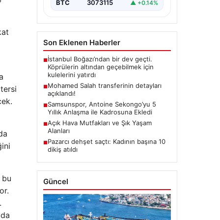
BTC
3073115
▲ +0.14%
kat
Son Eklenen Haberler
İstanbul Boğazı’ndan bir dev geçti.
■
Köprülerin altından geçebilmek için
kulelerini yatırdı
a
Mohamed Salah transferinin detayları
■
tersi
açıklandı!
cek.
Samsunspor, Antoine Sekongo’yu 5
■
Yıllık Anlaşma ile Kadrosuna Ekledi
Açık Hava Mutfakları ve Şık Yaşam
■
Alanları
lda
Pazarcı dehşet saçtı: Kadının başına 10
■
ini
dikiş atıldı
 bu
Güncel
or.
.
yda