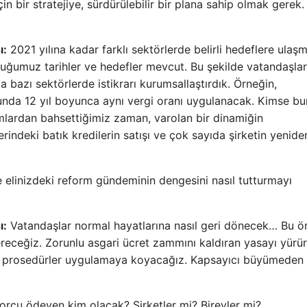
 bir stratejiye, sürdürülebilir bir plana sahip olmak gerek.
ı:
2021 yılına kadar farklı sektörlerde belirli hedeflere ulaşm
uğumuz tarihler ve hedefler mevcut. Bu şekilde vatandaşlar
 bazı sektörlerde istikrarı kurumsallaştırdık. Örneğin,
unda 12 yıl boyunca aynı vergi oranı uygulanacak. Kimse b
mlardan bahsettiğimiz zaman, varolan bir dinamiğin
rindeki batık kredilerin satışı ve çok sayıda şirketin yenide
ile elinizdeki reform gündeminin dengesini nasıl tutturmayı
ı:
Vatandaşlar normal hayatlarına nasıl geri dönecek… Bu ö
 vereceğiz. Zorunlu asgari ücret zammını kaldıran yasayı yürü
kım prosedürler uygulamaya koyacağız. Kapsayıcı büyümeden
rcu ödeyen kim olacak? Şirketler mi? Bireyler mi?