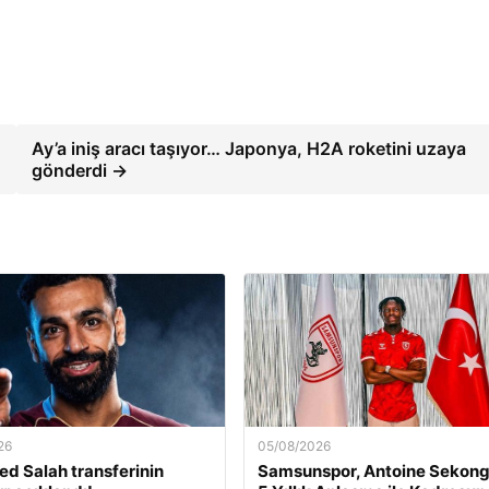
Ay’a iniş aracı taşıyor… Japonya, H2A roketini uzaya
gönderdi →
26
05/08/2026
 Salah transferinin
Samsunspor, Antoine Sekong