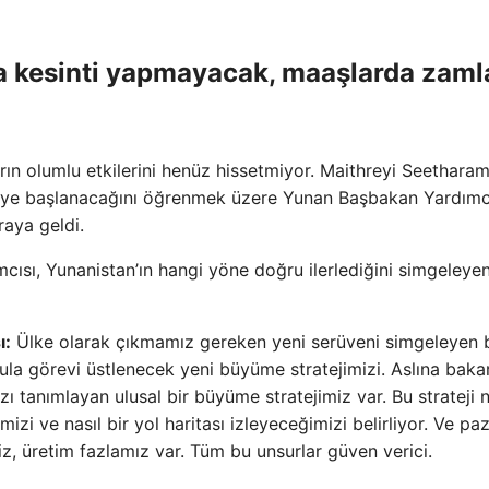
a kesinti yapmayacak, maaşlarda zaml
arın olumlu etkilerini henüz hissetmiyor. Maithreyi Seethara
ye başlanacağını öğrenmek üzere Yunan Başbakan Yardımc
raya geldi.
ısı, Yunanistan’ın hangi yöne doğru ilerlediğini simgeleyen
ı:
Ülke olarak çıkmamız gereken yeni serüveni simgeleyen 
ula görevi üstlenecek yeni büyüme stratejimizi. Aslına baka
zı tanımlayan ulusal bir büyüme stratejimiz var. Bu strateji 
zi ve nasıl bir yol haritası izleyeceğimizi belirliyor. Ve pa
z, üretim fazlamız var. Tüm bu unsurlar güven verici.