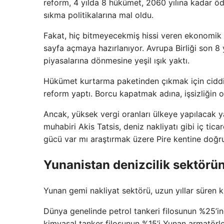
reform, 4 yılda 8 hükümet, 2060 yılına kadar 
sıkma politikalarına mal oldu.
Fakat, hiç bitmeyecekmiş hissi veren ekonomik so
sayfa açmaya hazırlanıyor. Avrupa Birliği son 8
piyasalarına dönmesine yeşil ışık yaktı.
Hükümet kurtarma paketinden çıkmak için cidd
reform yaptı. Borcu kapatmak adına, işsizliğin 
Ancak, yüksek vergi oranları ülkeye yapılacak y
muhabiri Akis Tatsis, deniz nakliyatı gibi iç tic
gücü var mı araştırmak üzere Pire kentine doğru 
Yunanistan denizcilik sektörün
Yunan gemi nakliyat sektörü, uzun yıllar süren 
Dünya genelinde petrol tankeri filosunun %25’i
kimyasal tanker filosunun %15’i Yunan armatörle