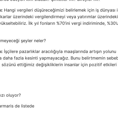
ı:
Hangi vergileri düşüreceğimizi belirlemek için iş dünyası i
karlar üzerindeki vergilendirmeyi veya yatırımlar üzerindeki
ükseltebiliriz. İlk yıl fonların %70’ini vergi indiriminde, %30’
rmeyeceği şeyler neler?
ı:
İşçilere pazarlıklar aracılığıyla maaşlarında artışın yolunu
a daha fazla kesinti yapmayacağız. Bunu belirtmemin sebeb
özünü ettiğimiz değişikliklerin insanlar için pozitif etkileri
ızı oluyor?
armaris de listede