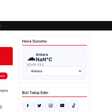
ı
Hava Durumu
☁
Ankara
NaN°C
ŞEHIR SEÇ
rest
ramı
Bizi Takip Edin
50