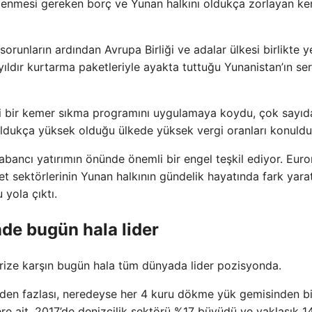
ödenmesi gereken borç ve Yunan halkını oldukça zorlayan k
runların ardından Avrupa Birliği ve adalar ülkesi birlikte ye
 yıldır kurtarma paketleriyle ayakta tuttuğu Yunanistan’ın s
i bir kemer sıkma programını uygulamaya koydu, çok sayıd
oldukça yüksek olduğu ülkede yüksek vergi oranları konuldu
abancı yatırımın önünde önemli bir engel teşkil ediyor. Eur
aret sektörlerinin Yunan halkının gündelik hayatında fark yar
yola çıktı.
de bugün hala lider
krize karşın bugün hala tüm dünyada lider pozisyonda.
nden fazlası, neredeyse her 4 kuru dökme yük gemisinden bi
re ait. 2017’de denizcilik sektörü %17 büyüdü ve yaklaşık 1