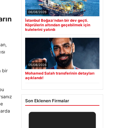
06/08/2026
arın
İstanbul Boğazı’ndan bir dev geçti.
Köprülerin altından geçebilmek için
kulelerini yatırdı
man,
ısı
05/08/2026
 bir
Mohamed Salah transferinin detayları
açıklandı!
bu
rsanız
Son Eklenen Firmalar
ne
zarda