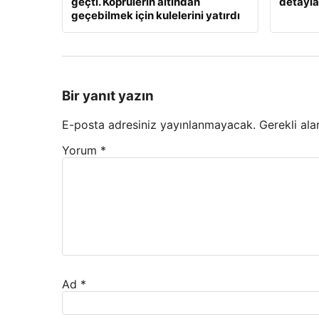
geçti. Köprülerin altından
detayla
geçebilmek için kulelerini yatırdı
Bir yanıt yazın
E-posta adresiniz yayınlanmayacak.
Gerekli ala
Yorum
*
Ad
*