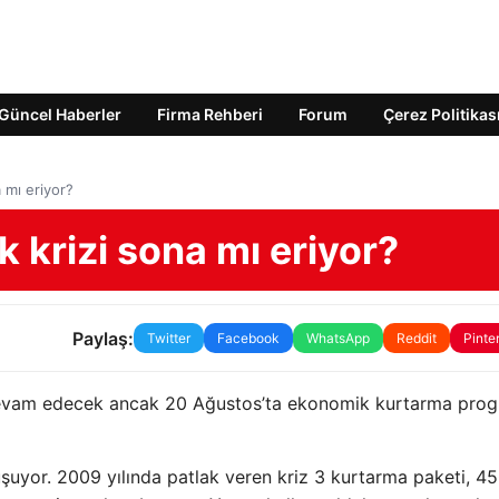
Güncel Haberler
Firma Rehberi
Forum
Çerez Politikas
 mı eriyor?
krizi sona mı eriyor?
Paylaş:
Twitter
Facebook
WhatsApp
Reddit
Pinte
devam edecek ancak 20 Ağustos’ta ekonomik kurtarma prog
şuyor. 2009 yılında patlak veren kriz 3 kurtarma paketi, 4