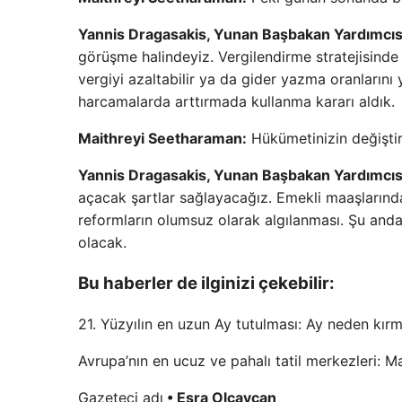
Yannis Dragasakis, Yunan Başbakan Yardımcıs
görüşme halindeyiz. Vergilendirme stratejisinde 
vergiyi azaltabilir ya da gider yazma oranlarını y
harcamalarda arttırmada kullanma kararı aldık.
Maithreyi Seetharaman:
Hükümetinizin değişti
Yannis Dragasakis, Yunan Başbakan Yardımcıs
açacak şartlar sağlayacağız. Emekli maaşlarınd
reformların olumsuz olarak algılanması. Şu anda s
olacak.
Bu haberler de ilginizi çekebilir:
21. Yüzyılın en uzun Ay tutulması: Ay neden kırm
Avrupa’nın en ucuz ve pahalı tatil merkezleri: M
Gazeteci adı
• Esra Olcaycan