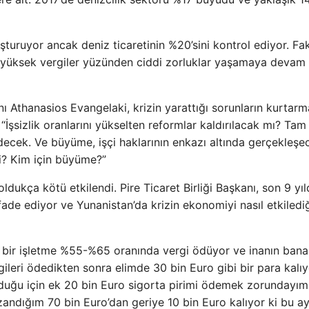
turuyor ancak deniz ticaretinin %20’sini kontrol ediyor. Fa
u yüksek vergiler yüzünden ciddi zorluklar yaşamaya devam
 Athanasios Evangelaki, krizin yarattığı sorunların kurtarm
İşsizlik oranlarını yükselten reformlar kaldırılacak mı? Tam 
ecek. Ve büyüme, işçi haklarının enkazı altında gerçekleşe
i? Kim için büyüme?”
dukça kötü etkilendi. Pire Ticaret Birliği Başkanı, son 9 yı
fade ediyor ve Yunanistan’da krizin ekonomiyi nasıl etkilediğ
bi bir işletme %55-%65 oranında vergi ödüyor ve inanın bana
gileri ödedikten sonra elimde 30 bin Euro gibi bir para kalıy
olduğu için ek 20 bin Euro sigorta pirimi ödemek zorundayım
zandığım 70 bin Euro’dan geriye 10 bin Euro kalıyor ki bu a