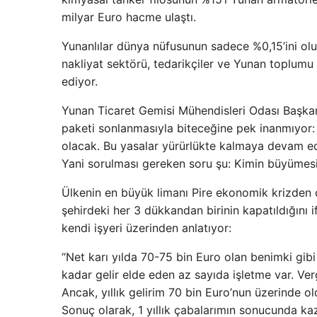
milyar Euro hacme ulaştı.
Yunanlılar dünya nüfusunun sadece %0,15’ini oluş
nakliyat sektörü, tedarikçiler ve Yunan toplum
ediyor.
Yunan Ticaret Gemisi Mühendisleri Odası Başkanı
paketi sonlanmasıyla biteceğine pek inanmıyor: “
olacak. Bu yasalar yürürlükte kalmaya devam ed
Yani sorulması gereken soru şu: Kimin büyümes
Ülkenin en büyük limanı Pire ekonomik krizden ol
şehirdeki her 3 dükkandan birinin kapatıldığını i
kendi işyeri üzerinden anlatıyor:
“Net karı yılda 70-75 bin Euro olan benimki gi
kadar gelir elde eden az sayıda işletme var. Ver
Ancak, yıllık gelirim 70 bin Euro’nun üzerinde 
Sonuç olarak, 1 yıllık çabalarımın sonucunda ka