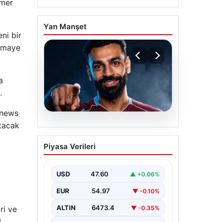
emer
Yan Manşet
ni bir
ermaye
a
.
onews
atacak
05.08.2026
Mohamed Salah
Piyasa Verileri
transferinin detayları
açıklandı!
USD
47.60
▲ +0.06%
EUR
54.97
▼ -0.10%
ALTIN
6473.4
ri ve
▼ -0.35%
4