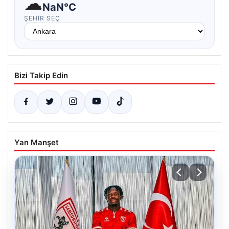
☁
NaN°C
ŞEHIR SEÇ
Bizi Takip Edin
Yan Manşet