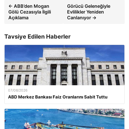
← ABB’den Mogan
Görücü Geleneğiyle
Gölü Cezasıyla İlgili
Evlilikler Yeniden
Açıklama
Canlanıyor →
Tavsiye Edilen Haberler
07/08/2026
ABD Merkez Bankası Faiz Oranlarını Sabit Tuttu