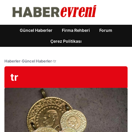
Güncel Haberler
Firma Rehberi
Forum
Çerez Politikası
Haberler
›
Güncel Haberler
›
tr
tr