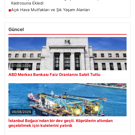
Kadrosuna Ekledi
Açık Hava Mutfakları ve Şık Yaşam Alanları
■
Güncel
07/08/2026
ABD Merkez Bankası Faiz Oranlarını Sabit Tuttu
06/08/2026
İstanbul Boğazı’ndan bir dev geçti. Köprülerin altından
geçebilmek için kulelerini yatırdı