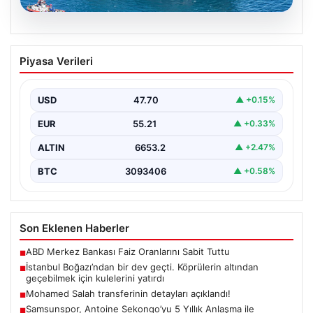
06.08.2026
İstanbul Boğazı’ndan bir dev geçti.
Piyasa Verileri
Köprülerin altından geçebilmek için
kulelerini yatırdı
USD
47.70
▲ +0.15%
EUR
55.21
▲ +0.33%
ALTIN
6653.2
▲ +2.47%
BTC
3093406
▲ +0.58%
Son Eklenen Haberler
ABD Merkez Bankası Faiz Oranlarını Sabit Tuttu
■
İstanbul Boğazı’ndan bir dev geçti. Köprülerin altından
■
geçebilmek için kulelerini yatırdı
Mohamed Salah transferinin detayları açıklandı!
■
Samsunspor, Antoine Sekongo’yu 5 Yıllık Anlaşma ile
■