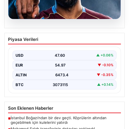
05.08.2026
Mohamed Salah transferinin detayları
Piyasa Verileri
açıklandı!
USD
47.60
▲ +0.06%
EUR
54.97
▼ -0.10%
ALTIN
6473.4
▼ -0.35%
BTC
3073115
▲ +0.14%
Son Eklenen Haberler
İstanbul Boğazı’ndan bir dev geçti. Köprülerin altından
■
geçebilmek için kulelerini yatırdı
Mohamed Salah transferinin detayları açıklandı!