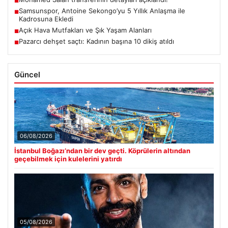
■
Samsunspor, Antoine Sekongo’yu 5 Yıllık Anlaşma ile
■
Kadrosuna Ekledi
Açık Hava Mutfakları ve Şık Yaşam Alanları
■
Pazarcı dehşet saçtı: Kadının başına 10 dikiş atıldı
■
Güncel
06/08/2026
İstanbul Boğazı’ndan bir dev geçti. Köprülerin altından
geçebilmek için kulelerini yatırdı
05/08/2026