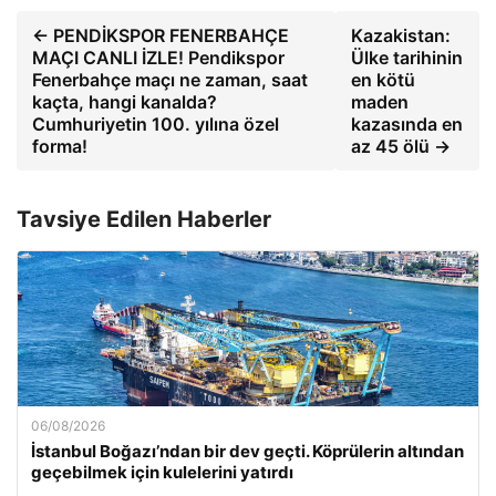
← PENDİKSPOR FENERBAHÇE
Kazakistan:
MAÇI CANLI İZLE! Pendikspor
Ülke tarihinin
Fenerbahçe maçı ne zaman, saat
en kötü
kaçta, hangi kanalda?
maden
Cumhuriyetin 100. yılına özel
kazasında en
forma!
az 45 ölü →
Tavsiye Edilen Haberler
06/08/2026
İstanbul Boğazı’ndan bir dev geçti. Köprülerin altından
geçebilmek için kulelerini yatırdı