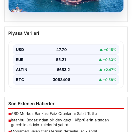
06.08.2026
İstanbul Boğazı’ndan bir dev geçti.
Piyasa Verileri
Köprülerin altından geçebilmek için
kulelerini yatırdı
USD
47.70
▲ +0.15%
EUR
55.21
▲ +0.33%
ALTIN
6653.2
▲ +2.47%
BTC
3093406
▲ +0.58%
Son Eklenen Haberler
ABD Merkez Bankası Faiz Oranlarını Sabit Tuttu
■
İstanbul Boğazı’ndan bir dev geçti. Köprülerin altından
■
geçebilmek için kulelerini yatırdı
Mohamed Salah transferinin detayları açıklandı!
■