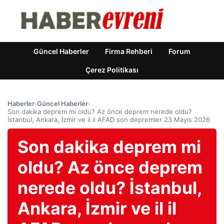
Güncel Haberler
Firma Rehberi
Forum
Çerez Politikası
Haberler
›
Güncel Haberler
›
Son dakika deprem mi oldu? Az önce deprem nerede oldu?
İstanbul, Ankara, İzmir ve il il AFAD son depremler 23 Mayıs 2026
Son dakika deprem mi
oldu? Az önce deprem
nerede oldu? İstanbul,
Ankara, İzmir ve il il