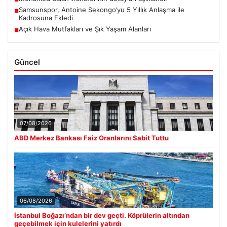
Samsunspor, Antoine Sekongo’yu 5 Yıllık Anlaşma ile
■
Kadrosuna Ekledi
Açık Hava Mutfakları ve Şık Yaşam Alanları
■
Güncel
07/08/2026
ABD Merkez Bankası Faiz Oranlarını Sabit Tuttu
06/08/2026
İstanbul Boğazı’ndan bir dev geçti. Köprülerin altından
geçebilmek için kulelerini yatırdı