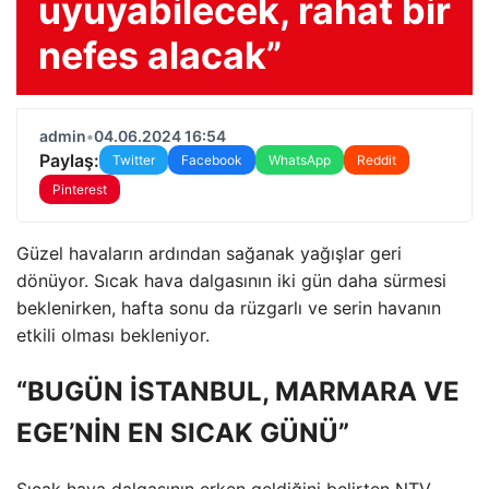
uyuyabilecek, rahat bir
nefes alacak”
admin
•
04.06.2024 16:54
Paylaş:
Twitter
Facebook
WhatsApp
Reddit
Pinterest
Güzel havaların ardından sağanak yağışlar geri
dönüyor. Sıcak hava dalgasının iki gün daha sürmesi
beklenirken, hafta sonu da rüzgarlı ve serin havanın
etkili olması bekleniyor.
“BUGÜN İSTANBUL, MARMARA VE
EGE’NİN EN SICAK GÜNÜ”
Sıcak hava dalgasının erken geldiğini belirten NTV