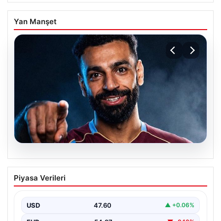
Yan Manşet
05.08.2026
Samsunspor, Antoine Sekongo’yu 5
Piyasa Verileri
Yıllık Anlaşma ile Kadrosuna Ekledi
Samsunspor, transfer çalışmalarına hız kesmeden