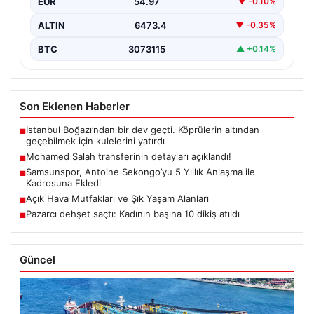
devam ederek Fransa’nın önemli kulüplerinden USL
USD
47.60
▲ +0.06%
Dunkerque forması giyen…
EUR
54.97
▼ -0.10%
ALTIN
6473.4
▼ -0.35%
BTC
3073115
▲ +0.14%
Son Eklenen Haberler
İstanbul Boğazı’ndan bir dev geçti. Köprülerin altından
■
geçebilmek için kulelerini yatırdı
Mohamed Salah transferinin detayları açıklandı!
■
Samsunspor, Antoine Sekongo’yu 5 Yıllık Anlaşma ile
■
Kadrosuna Ekledi
Açık Hava Mutfakları ve Şık Yaşam Alanları
■
Pazarcı dehşet saçtı: Kadının başına 10 dikiş atıldı
■
Güncel