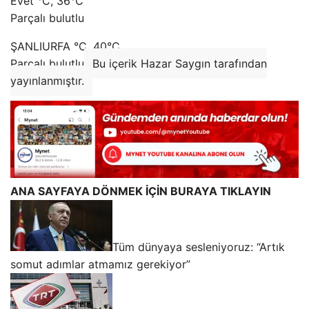
Evet °C, 36°C
Parçalı bulutlu
ŞANLIURFA °C, 40°C
Parçalı bulutlu
Bu içerik Hazar Saygın tarafından
yayınlanmıştır.
ANA SAYFAYA DÖNMEK İÇİN BURAYA TIKLAYIN
Tüm dünyaya sesleniyoruz: “Artık
somut adımlar atmamız gerekiyor”