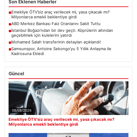
Son Eklenen Haberler
Emekliye ÖTV’siz araç verilecek mi, yasa çıkacak mı?
■
Milyonlarca emekli beklentiye girdi
ABD Merkez Bankası Faiz Oranlarını Sabit Tuttu
■
İstanbul Boğazı’ndan bir dev geçti. Köprülerin altından
■
geçebilmek için kulelerini yatırdı
Mohamed Salah transferinin detayları açıklandı!
■
Samsunspor, Antoine Sekongo’yu 5 Yıllık Anlaşma ile
■
Kadrosuna Ekledi
Güncel
08/08/2026
Emekliye ÖTV’siz araç verilecek mi, yasa çıkacak mı?
Milyonlarca emekli beklentiye girdi