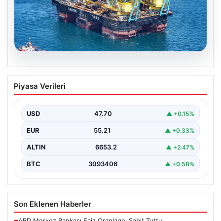
06.08.2026
İstanbul Boğazı’ndan bir dev geçti.
Piyasa Verileri
Köprülerin altından geçebilmek için
kulelerini yatırdı
USD
47.70
▲ +0.15%
EUR
55.21
▲ +0.33%
ALTIN
6653.2
▲ +2.47%
BTC
3093406
▲ +0.58%
Son Eklenen Haberler
ABD Merkez Bankası Faiz Oranlarını Sabit Tuttu