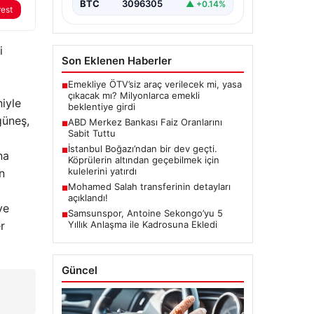
BTC
3096305
▲ +0.14%
rest
i
Son Eklenen Haberler
Emekliye ÖTV’siz araç verilecek mi, yasa
■
çıkacak mı? Milyonlarca emekli
iyle
beklentiye girdi
güneş,
ABD Merkez Bankası Faiz Oranlarını
■
Sabit Tuttu
İstanbul Boğazı’ndan bir dev geçti.
■
na
Köprülerin altından geçebilmek için
kulelerini yatırdı
n
Mohamed Salah transferinin detayları
■
açıklandı!
ve
Samsunspor, Antoine Sekongo’yu 5
■
r
Yıllık Anlaşma ile Kadrosuna Ekledi
Güncel