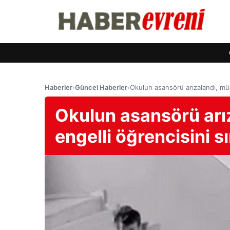
Haberler
›
Güncel Haberler
›
Okulun asansörü arızalandı, müdü
Okulun asansörü arı
engelli öğrencisini sı