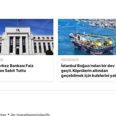
26
06/08/2026
rkez Bankası Faiz
İstanbul Boğazı’ndan bir dev
ını Sabit Tuttu
geçti. Köprülerin altından
geçebilmek için kulelerini yat
nlar
*
ile işaretlenmişlerdir