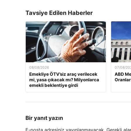
Tavsiye Edilen Haberler
08/08/2026
07/08/20
Emekliye ÖTV’siz araç verilecek
ABD Me
mi, yasa çıkacak mı? Milyonlarca
Oranlar
emekli beklentiye girdi
Bir yanıt yazın
E-posta adresiniz yayınlanmayacak.
Gerekli ala