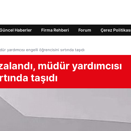
Güncel Haberler
Firma Rehberi
Forum
Çerez Politikas
r yardımcısı engelli öğrencisini sırtında taşıdı
zalandı, müdür yardımcısı
rtında taşıdı