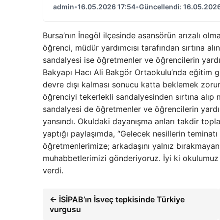
admin
•
16.05.2026 17:54
•
Güncellendi: 16.05.2026
Bursa’nın İnegöl ilçesinde asansörün arızalı ol
öğrenci, müdür yardımcısı tarafından sırtına alın
sandalyesi ise öğretmenler ve öğrencilerin yardı
Bakyapı Hacı Ali Bakgör Ortaokulu’nda eğitim g
devre dışı kalması sonucu katta beklemek zoru
öğrenciyi tekerlekli sandalyesinden sırtına alıp 
sandalyesi de öğretmenler ve öğrencilerin yardı
yansındı. Okuldaki dayanışma anları takdir to
yaptığı paylaşımda, “Gelecek nesillerin teminat
öğretmenlerimize; arkadaşını yalnız bırakmayan
muhabbetlerimizi gönderiyoruz. İyi ki okulumuz si
verdi.
← İSİPAB’ın İsveç tepkisinde Türkiye
vurgusu