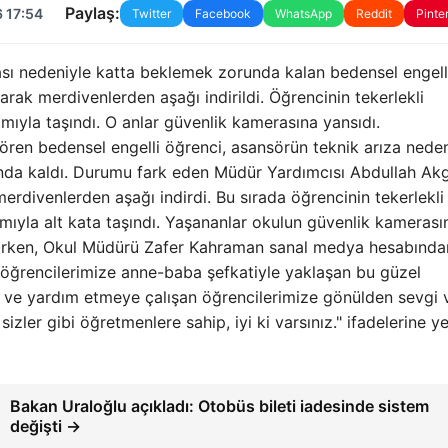
Paylaş:
 17:54
Twitter
Facebook
WhatsApp
Reddit
Pinte
ması nedeniyle katta beklemek zorunda kalan bedensel engell
arak merdivenlerden aşağı indirildi. Öğrencinin tekerlekli
mıyla taşındı. O anlar güvenlik kamerasına yansıdı.
ören bedensel engelli öğrenci, asansörün teknik arıza neden
nda kaldı. Durumu fark eden Müdür Yardımcısı Abdullah Ak
merdivenlerden aşağı indirdi. Bu sırada öğrencinin tekerlekli
mıyla alt kata taşındı. Yaşananlar okulun güvenlik kamerası
plarken, Okul Müdürü Zafer Kahraman sanal medya hesabında
ı öğrencilerimize anne-baba şefkatiyle yaklaşan bu güzel
 ve yardım etmeye çalışan öğrencilerimize gönülden sevgi 
zler gibi öğretmenlere sahip, iyi ki varsınız." ifadelerine ye
Bakan Uraloğlu açıkladı: Otobüs bileti iadesinde sistem
değişti →