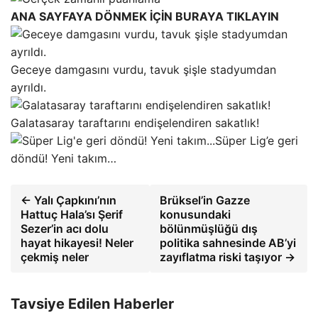
ANA SAYFAYA DÖNMEK İÇİN BURAYA TIKLAYIN
Geceye damgasını vurdu, tavuk şişle stadyumdan
ayrıldı.
Galatasaray taraftarını endişelendiren sakatlık!
Süper Lig’e geri
döndü! Yeni takım…
← Yalı Çapkını’nın
Brüksel’in Gazze
Hattuç Hala’sı Şerif
konusundaki
Sezer’in acı dolu
bölünmüşlüğü dış
hayat hikayesi! Neler
politika sahnesinde AB’yi
çekmiş neler
zayıflatma riski taşıyor →
Tavsiye Edilen Haberler