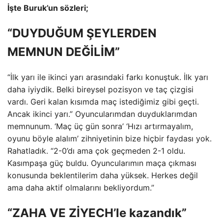
İşte Buruk’un sözleri;
“DUYDUĞUM ŞEYLERDEN
MEMNUN DEĞİLİM”
“İlk yarı ile ikinci yarı arasındaki farkı konuştuk. İlk yarı
daha iyiydik. Belki bireysel pozisyon ve taç çizgisi
vardı. Geri kalan kısımda maç istediğimiz gibi geçti.
Ancak ikinci yarı.” Oyuncularımdan duyduklarımdan
memnunum. ‘Maç üç gün sonra’ ‘Hızı artırmayalım,
oyunu böyle alalım’ zihniyetinin bize hiçbir faydası yok.
Rahatladık. “2-0’dı ama çok geçmeden 2-1 oldu.
Kasımpaşa güç buldu. Oyuncularımın maça çıkması
konusunda beklentilerim daha yüksek. Herkes değil
ama daha aktif olmalarını bekliyordum.”
“ZAHA VE ZİYECH’le kazandık”