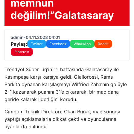
memnun
değilim!”Galatasaray
admin
•
04.11.2023 04:01
Paylaş:
Twitter
Facebook
WhatsApp
Reddit
Pinterest
Trendyol Süper Lig’in 11. haftasında Galatasaray ile
Kasımpaşa karşı karşıya geldi. Giallorossi, Rams
Park’ta oynanan karşılaşmayı Wilfried Zaha’nın golüyle
2-1 kazanarak puanını 31’e çıkararak, bir maç daha
geride kalarak liderliğini korudu.
Cimbom Teknik Direktörü Okan Buruk, maç sonrası
yaptığı açıklamalarla dikkat çekti ve oyuncularına
uyarılarda bulundu.