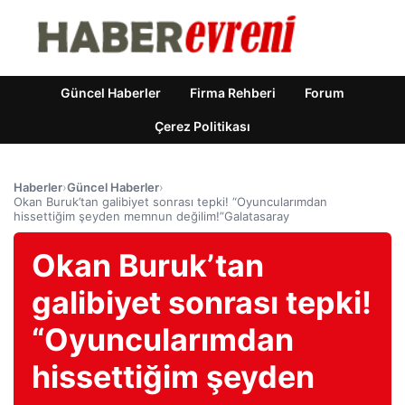
Güncel Haberler
Firma Rehberi
Forum
Çerez Politikası
Haberler
›
Güncel Haberler
›
Okan Buruk’tan galibiyet sonrası tepki! “Oyuncularımdan
hissettiğim şeyden memnun değilim!”Galatasaray
Okan Buruk’tan
galibiyet sonrası tepki!
“Oyuncularımdan
hissettiğim şeyden