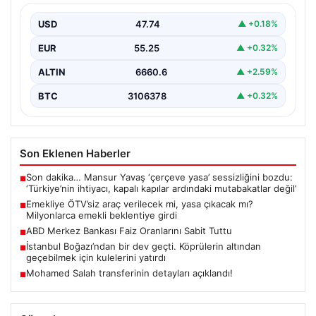
beklentiye girdi
USD
47.74
▲ +0.18%
EUR
55.25
▲ +0.32%
ALTIN
6660.6
▲ +2.59%
BTC
3106378
▲ +0.32%
Son Eklenen Haberler
Son dakika… Mansur Yavaş ‘çerçeve yasa’ sessizliğini bozdu:
■
‘Türkiye’nin ihtiyacı, kapalı kapılar ardındaki mutabakatlar değil’
Emekliye ÖTV’siz araç verilecek mi, yasa çıkacak mı?
■
Milyonlarca emekli beklentiye girdi
ABD Merkez Bankası Faiz Oranlarını Sabit Tuttu
■
İstanbul Boğazı’ndan bir dev geçti. Köprülerin altından
■
geçebilmek için kulelerini yatırdı
Mohamed Salah transferinin detayları açıklandı!
■