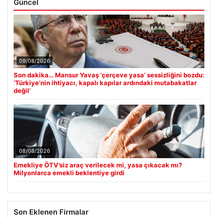
Güncel
09/08/2026
Son dakika… Mansur Yavaş ‘çerçeve yasa’ sessizliğini bozdu:
‘Türkiye’nin ihtiyacı, kapalı kapılar ardındaki mutabakatlar
değil’
08/08/2026
Emekliye ÖTV’siz araç verilecek mi, yasa çıkacak mı?
Milyonlarca emekli beklentiye girdi
Son Eklenen Firmalar