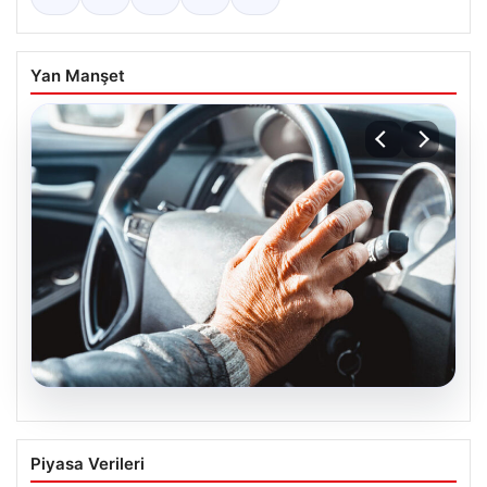
Yan Manşet
08.08.2026
Emekliye ÖTV’siz araç verilecek mi,
Piyasa Verileri
yasa çıkacak mı? Milyonlarca emekli