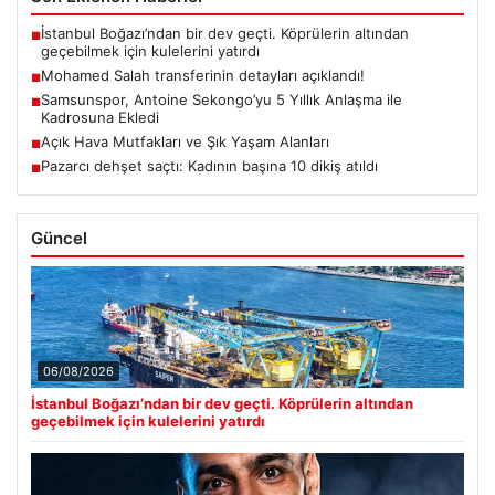
İstanbul Boğazı’ndan bir dev geçti. Köprülerin altından
■
geçebilmek için kulelerini yatırdı
Mohamed Salah transferinin detayları açıklandı!
■
Samsunspor, Antoine Sekongo’yu 5 Yıllık Anlaşma ile
■
Kadrosuna Ekledi
Açık Hava Mutfakları ve Şık Yaşam Alanları
■
Pazarcı dehşet saçtı: Kadının başına 10 dikiş atıldı
■
Güncel
06/08/2026
İstanbul Boğazı’ndan bir dev geçti. Köprülerin altından
geçebilmek için kulelerini yatırdı