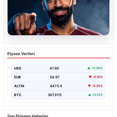
05.08.2026
Mohamed Salah transferinin detayları
Piyasa Verileri
açıklandı!
USD
47.60
▲ +0.06%
EUR
54.97
▼ -0.10%
ALTIN
6473.4
▼ -0.35%
BTC
3073115
▲ +0.14%
Son Eklenen Haberler