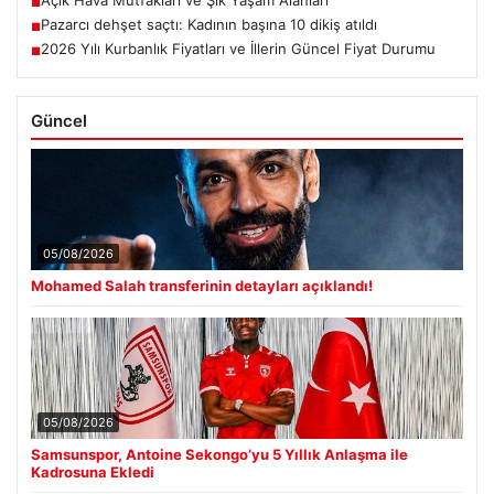
■
Pazarcı dehşet saçtı: Kadının başına 10 dikiş atıldı
■
2026 Yılı Kurbanlık Fiyatları ve İllerin Güncel Fiyat Durumu
■
Güncel
05/08/2026
Mohamed Salah transferinin detayları açıklandı!
05/08/2026
Samsunspor, Antoine Sekongo’yu 5 Yıllık Anlaşma ile
Kadrosuna Ekledi