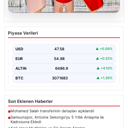
05.08.2026
Samsunspor, Antoine Sekongo’yu 5
Piyasa Verileri
Yıllık Anlaşma ile Kadrosuna Ekledi
Samsunspor, transfer çalışmalarına hız kesmeden
devam ederek Fransa’nın önemli kulüplerinden USL
USD
47.58
▲ +0.09%
Dunkerque forması giyen…
EUR
54.98
▲ +0.23%
ALTIN
6486.9
▲ +4.10%
BTC
3071683
▲ +1.20%
Son Eklenen Haberler
Mohamed Salah transferinin detayları açıklandı!
■
Samsunspor, Antoine Sekongo’yu 5 Yıllık Anlaşma ile
■
Kadrosuna Ekledi
Açık Hava Mutfakları ve Şık Yaşam Alanları