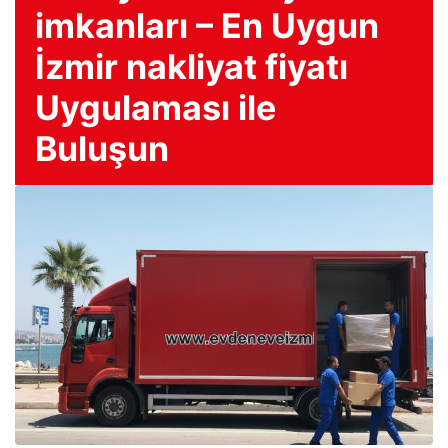
imkanları – En Uygun
İzmir nakliyat fiyatı
Uygulaması ile
Buluşun