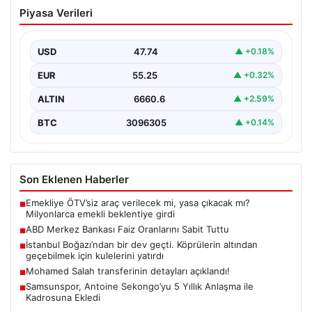
ABD Merkez Bankası Faiz Oranlarını
Piyasa Verileri
Sabit Tuttu
ABD Merkez Bankası (Fed), mevcut ekonomik koşullarla
uyumlu olarak politika faiz oranını değiştirmeyerek
USD
47.74
▲ +0.18%
yüzde…
EUR
55.25
▲ +0.32%
ALTIN
6660.6
▲ +2.59%
BTC
3096305
▲ +0.14%
Son Eklenen Haberler
Emekliye ÖTV’siz araç verilecek mi, yasa çıkacak mı?
■
Milyonlarca emekli beklentiye girdi
ABD Merkez Bankası Faiz Oranlarını Sabit Tuttu
■
İstanbul Boğazı’ndan bir dev geçti. Köprülerin altından
■
geçebilmek için kulelerini yatırdı
Mohamed Salah transferinin detayları açıklandı!
■
Samsunspor, Antoine Sekongo’yu 5 Yıllık Anlaşma ile
■
Kadrosuna Ekledi