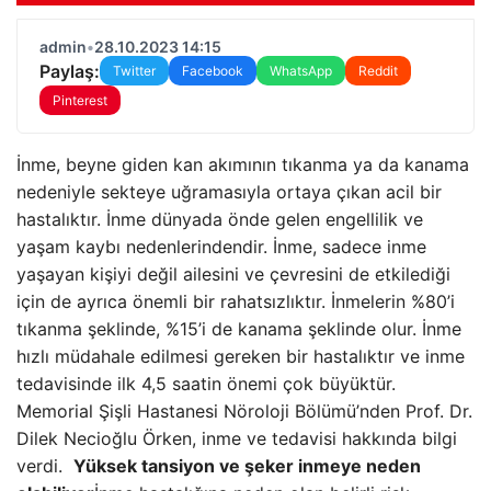
admin
•
28.10.2023 14:15
Paylaş:
Twitter
Facebook
WhatsApp
Reddit
Pinterest
İnme, beyne giden kan akımının tıkanma ya da kanama
nedeniyle sekteye uğramasıyla ortaya çıkan acil bir
hastalıktır. İnme dünyada önde gelen engellilik ve
yaşam kaybı nedenlerindendir. İnme, sadece inme
yaşayan kişiyi değil ailesini ve çevresini de etkilediği
için de ayrıca önemli bir rahatsızlıktır. İnmelerin %80’i
tıkanma şeklinde, %15’i de kanama şeklinde olur. İnme
hızlı müdahale edilmesi gereken bir hastalıktır ve inme
tedavisinde ilk 4,5 saatin önemi çok büyüktür.
Memorial Şişli Hastanesi Nöroloji Bölümü’nden Prof. Dr.
Dilek Necioğlu Örken, inme ve tedavisi hakkında bilgi
verdi.
Yüksek tansiyon ve şeker inmeye neden