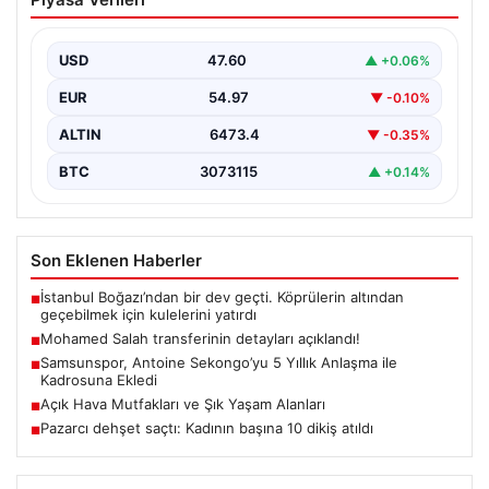
açıklandı!
USD
47.60
▲ +0.06%
EUR
54.97
▼ -0.10%
ALTIN
6473.4
▼ -0.35%
BTC
3073115
▲ +0.14%
Son Eklenen Haberler
İstanbul Boğazı’ndan bir dev geçti. Köprülerin altından
■
geçebilmek için kulelerini yatırdı
Mohamed Salah transferinin detayları açıklandı!
■
Samsunspor, Antoine Sekongo’yu 5 Yıllık Anlaşma ile
■
Kadrosuna Ekledi
Açık Hava Mutfakları ve Şık Yaşam Alanları
■
Pazarcı dehşet saçtı: Kadının başına 10 dikiş atıldı
■