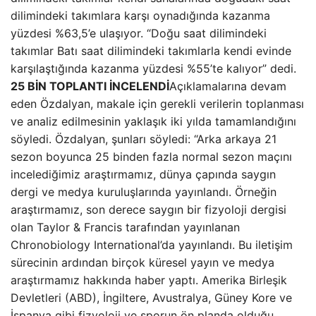
dilimindeki takımlara karşı oynadığında kazanma
yüzdesi %63,5’e ulaşıyor. “Doğu saat dilimindeki
takımlar Batı saat dilimindeki takımlarla kendi evinde
karşılaştığında kazanma yüzdesi %55’te kalıyor” dedi.
25 BİN TOPLANTI İNCELENDİ
Açıklamalarına devam
eden Özdalyan, makale için gerekli verilerin toplanması
ve analiz edilmesinin yaklaşık iki yılda tamamlandığını
söyledi. Özdalyan, şunları söyledi: “Arka arkaya 21
sezon boyunca 25 binden fazla normal sezon maçını
incelediğimiz araştırmamız, dünya çapında saygın
dergi ve medya kuruluşlarında yayınlandı. Örneğin
araştırmamız, son derece saygın bir fizyoloji dergisi
olan Taylor & Francis tarafından yayınlanan
Chronobiology International’da yayınlandı. Bu iletişim
sürecinin ardından birçok küresel yayın ve medya
araştırmamız hakkında haber yaptı. Amerika Birleşik
Devletleri (ABD), İngiltere, Avustralya, Güney Kore ve
İspanya gibi fizyoloji ve sporun ön planda olduğu