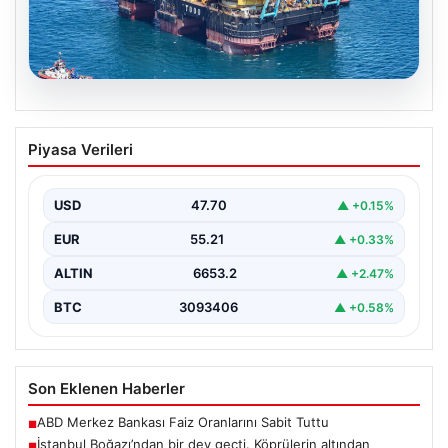
06.08.2026
İstanbul Boğazı’ndan bir dev geçti.
Piyasa Verileri
Köprülerin altından geçebilmek için
kulelerini yatırdı
USD
47.70
▲ +0.15%
EUR
55.21
▲ +0.33%
ALTIN
6653.2
▲ +2.47%
BTC
3093406
▲ +0.58%
Son Eklenen Haberler
ABD Merkez Bankası Faiz Oranlarını Sabit Tuttu
■
İstanbul Boğazı’ndan bir dev geçti. Köprülerin altından
■