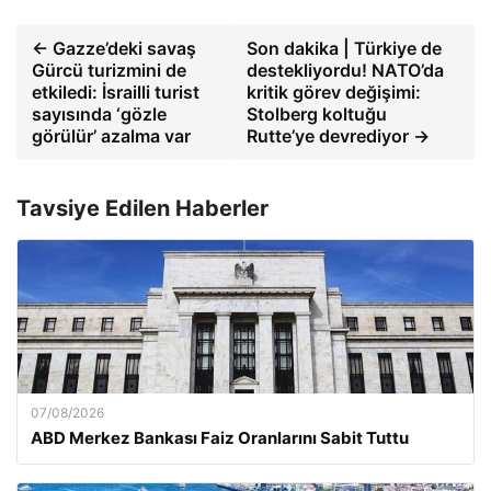
← Gazze’deki savaş
Son dakika | Türkiye de
Gürcü turizmini de
destekliyordu! NATO’da
etkiledi: İsrailli turist
kritik görev değişimi:
sayısında ‘gözle
Stolberg koltuğu
görülür’ azalma var
Rutte’ye devrediyor →
Tavsiye Edilen Haberler
07/08/2026
ABD Merkez Bankası Faiz Oranlarını Sabit Tuttu