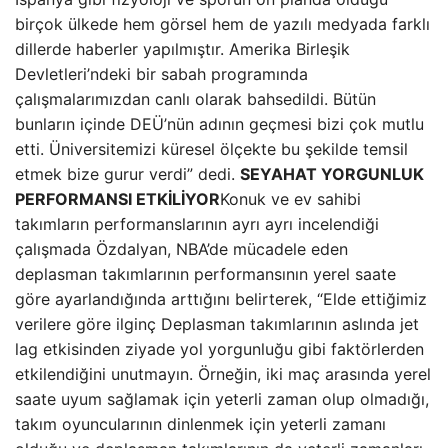
birçok ülkede hem görsel hem de yazılı medyada farklı
dillerde haberler yapılmıştır. Amerika Birleşik
Devletleri’ndeki bir sabah programında
çalışmalarımızdan canlı olarak bahsedildi. Bütün
bunların içinde DEÜ’nün adının geçmesi bizi çok mutlu
etti. Üniversitemizi küresel ölçekte bu şekilde temsil
etmek bize gurur verdi” dedi.
SEYAHAT YORGUNLUK
PERFORMANSI ETKİLİYOR
Konuk ve ev sahibi
takımların performanslarının ayrı ayrı incelendiği
çalışmada Özdalyan, NBA’de mücadele eden
deplasman takımlarının performansının yerel saate
göre ayarlandığında arttığını belirterek, “Elde ettiğimiz
verilere göre ilginç Deplasman takımlarının aslında jet
lag etkisinden ziyade yol yorgunluğu gibi faktörlerden
etkilendiğini unutmayın. Örneğin, iki maç arasında yerel
saate uyum sağlamak için yeterli zaman olup olmadığı,
takım oyuncularının dinlenmek için yeterli zamanı