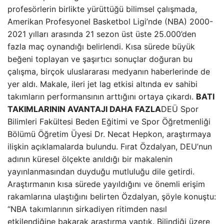
profesörlerin birlikte yürüttüğü bilimsel çalışmada,
Amerikan Profesyonel Basketbol Ligi’nde (NBA) 2000-
2021 yılları arasında 21 sezon üst üste 25.000’den
fazla maç oynandığı belirlendi. Kısa sürede büyük
beğeni toplayan ve şaşırtıcı sonuçlar doğuran bu
çalışma, birçok uluslararası medyanın haberlerinde de
yer aldı. Makale, ileri jet lag etkisi altında ev sahibi
takımların performansının arttığını ortaya çıkardı.
BATI
TAKIMLARININ AVANTAJI DAHA FAZLA
DEÜ Spor
Bilimleri Fakültesi Beden Eğitimi ve Spor Öğretmenliği
Bölümü Öğretim Üyesi Dr. Necat Hepkon, araştırmaya
ilişkin açıklamalarda bulundu. Fırat Özdalyan, DEU’nun
adının küresel ölçekte anıldığı bir makalenin
yayınlanmasından duyduğu mutluluğu dile getirdi.
Araştırmanın kısa sürede yayıldığını ve önemli erişim
rakamlarına ulaştığını belirten Özdalyan, şöyle konuştu:
“NBA takımlarının sirkadiyen ritimden nasıl
etkilendiğine bakarak araştırma yaptık. Bilindiği üzere