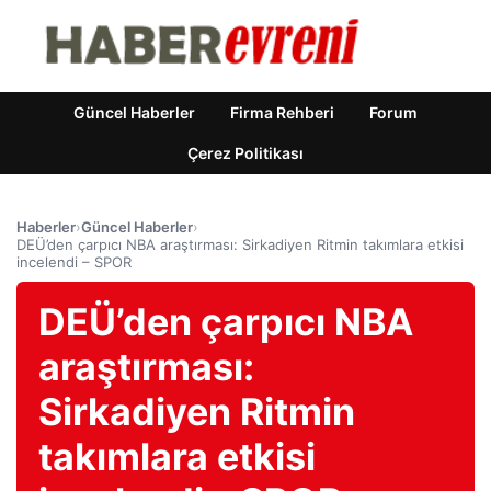
Güncel Haberler
Firma Rehberi
Forum
Çerez Politikası
Haberler
›
Güncel Haberler
›
DEÜ’den çarpıcı NBA araştırması: Sirkadiyen Ritmin takımlara etkisi
incelendi – SPOR
DEÜ’den çarpıcı NBA
araştırması:
Sirkadiyen Ritmin
takımlara etkisi