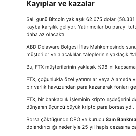
Kayıplar ve kazalar
Salı günü Bitcoin yaklaşık 62.675 dolar (58.33
kayba karşılık geliyor. Yatırımcılar bu parayı t
daha az olacaktı.
ABD Delaware Bölgesi İflas Mahkemesinde sunul
müşteriler ve alacaklılar, taleplerinin yaklaşık %1
Bu, FTX müşterilerinin yaklaşık %98’ini kapsama
FTX, çoğunlukla özel yatırımlar veya Alameda v
bir varlık havuzundan para kazanarak fonları ger
FTX, bir bankacılık işleminin kripto eşdeğerin
dünyanın üçüncü büyük kripto para borsasıydı.
Borsa çöktüğünde CEO ve kurucu
Sam Bankma
dolandırıcılığı nedeniyle 25 yıl hapis cezasına çar