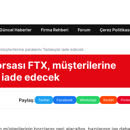
Güncel Haberler
Firma Rehberi
Forum
Çerez Politikas
üşterilerine paralarını ‘fazlasıyla’ iade edecek
rsası FTX, müşterilerine
a’ iade edecek
Paylaş:
Twitter
Facebook
WhatsApp
Reddit
Pinte
üşterilerinin borçlarını geri alacağını, bazılarının ise daha