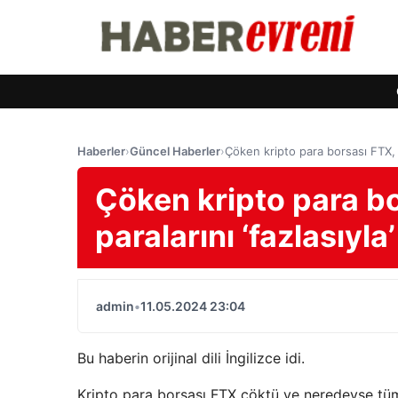
Haberler
›
Güncel Haberler
›
Çöken kripto para borsası FTX, m
Çöken kripto para bo
paralarını ‘fazlasıyl
admin
•
11.05.2024 23:04
Bu haberin orijinal dili İngilizce idi.
Kripto para borsası FTX çöktü ve neredeyse tüm m