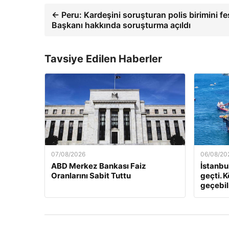
← Peru: Kardeşini soruşturan polis birimini f
Başkanı hakkında soruşturma açıldı
Tavsiye Edilen Haberler
07/08/2026
06/08/20
ABD Merkez Bankası Faiz
İstanbu
Oranlarını Sabit Tuttu
geçti. K
geçebilm