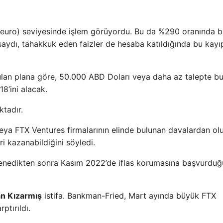
1 euro) seviyesinde işlem görüyordu. Bu da %290 oranında b
utsaydı, tahakkuk eden faizler de hesaba katıldığında bu kayı
an plana göre, 50.000 ABD Doları veya daha az talepte b
18’ini alacak.
ktadır.
eya FTX Ventures firmalarının elinde bulunan davalardan ol
i kazanabildiğini söyledi.
i denedikten sonra Kasım 2022’de iflas korumasına başvurdu
n Kızarmış
istifa. Bankman-Fried, Mart ayında büyük FTX
ptırıldı.