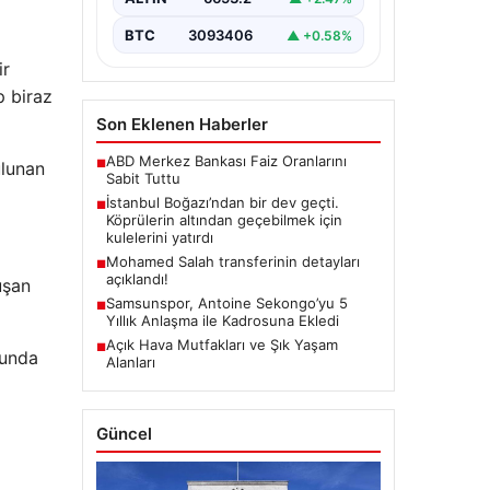
BTC
3093406
▲ +0.58%
ir
p biraz
Son Eklenen Haberler
ABD Merkez Bankası Faiz Oranlarını
■
ulunan
Sabit Tuttu
İstanbul Boğazı’ndan bir dev geçti.
■
Köprülerin altından geçebilmek için
kulelerini yatırdı
Mohamed Salah transferinin detayları
■
açıklandı!
uşan
Samsunspor, Antoine Sekongo’yu 5
■
Yıllık Anlaşma ile Kadrosuna Ekledi
Açık Hava Mutfakları ve Şık Yaşam
■
ğunda
Alanları
Güncel