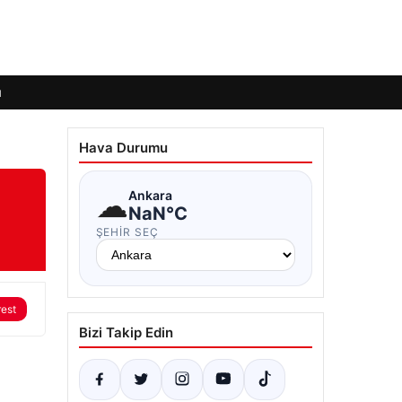
ı
Hava Durumu
☁
Ankara
NaN°C
ŞEHIR SEÇ
rest
Bizi Takip Edin