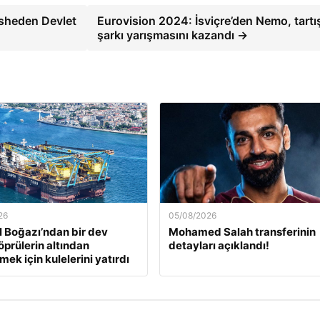
esheden Devlet
Eurovision 2024: İsviçre’den Nemo, tartı
şarkı yarışmasını kazandı →
26
05/08/2026
l Boğazı’ndan bir dev
Mohamed Salah transferinin
öprülerin altından
detayları açıklandı!
ek için kulelerini yatırdı