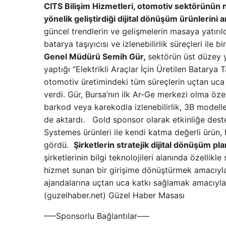
CITS Bilişim Hizmetleri, otomotiv sektörünün 
yönelik geliştirdiği dijital dönüşüm ürünlerini an
güncel trendlerin ve gelişmelerin masaya yatırıld
batarya taşıyıcısı ve izlenebilirlik süreçleri ile bi
Genel Müdürü Semih Gür,
sektörün üst düzey y
yaptığı “Elektrikli Araçlar İçin Üretilen Batarya T
otomotiv üretimindeki tüm süreçlerin uçtan uca i
verdi. Gür, Bursa’nın ilk Ar-Ge merkezi olma özell
barkod veya karekodla izlenebilirlik, 3B modellem
de aktardı. Gold sponsor olarak etkinliğe dest
Systemes ürünleri ile kendi katma değerli ürün, 
gördü.
Şirketlerin stratejik dijital dönüşüm p
şirketlerinin bilgi teknolojileri alanında özellikl
hizmet sunan bir girişime dönüştürmek amacıyla 
ajandalarına uçtan uca katkı sağlamak amacıyla ş
(guzelhaber.net) Güzel Haber Masası
—–Sponsorlu Bağlantılar—–