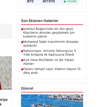
BTC
3073115
▲ +0.14%
Son Eklenen Haberler
İstanbul Boğazı’ndan bir dev geçti.
■
Köprülerin altından geçebilmek için
kulelerini yatırdı
Mohamed Salah transferinin detayları
■
açıklandı!
Samsunspor, Antoine Sekongo’yu 5
■
Yıllık Anlaşma ile Kadrosuna Ekledi
Açık Hava Mutfakları ve Şık Yaşam
■
Alanları
Pazarcı dehşet saçtı: Kadının başına 10
■
dikiş atıldı
Güncel
o’yu
a