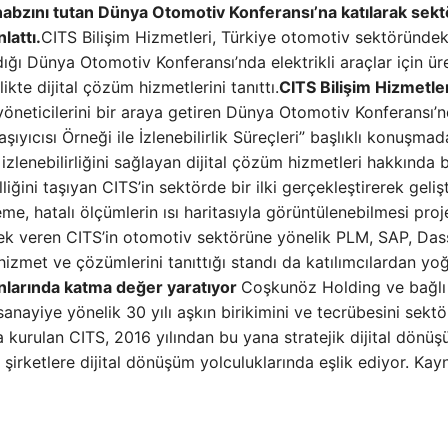
nabzını tutan Dünya Otomotiv Konferansı’na katılarak sek
lattı.
CITS Bilişim Hizmetleri, Türkiye otomotiv sektöründek
ığı Dünya Otomotiv Konferansı’nda elektrikli araçlar için üre
rlikte dijital çözüm hizmetlerini tanıttı.
CITS Bilişim Hizmetle
öneticilerini bir araya getiren Dünya Otomotiv Konferansı’
aşıyıcısı Örneği ile İzlenebilirlik Süreçleri” başlıklı konuşmad
zlenebilirliğini sağlayan dijital çözüm hizmetleri hakkında b
iğini taşıyan CITS’in sektörde bir ilki gerçekleştirerek gelişt
e, hatalı ölçümlerin ısı haritasıyla görüntülenebilmesi proje
ek veren CITS’in otomotiv sektörüne yönelik PLM, SAP, Das
hizmet ve çözümlerini tanıttığı standı da katılımcılardan yoğ
lanlarında katma değer yaratıyor
Coşkunöz Holding ve bağlı
e sanayiye yönelik 30 yılı aşkın birikimini ve tecrübesini sektö
kurulan CITS, 2016 yılından bu yana stratejik dijital dönü
irketlere dijital dönüşüm yolculuklarında eşlik ediyor. Kay