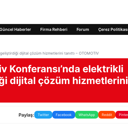
Güncel Haberler
Firma Rehberi
Forum
Çerez Politikas
geliştirdiği dijital çözüm hizmetlerini tanıttı – OTOMOTIV
 Konferansı’nda elektrikli
iği dijital çözüm hizmetlerini
Paylaş:
Twitter
Facebook
WhatsApp
Reddit
Pinte