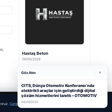
n.
Hastaş Beton
26/05/2026
×
Göz Atın
CITS, Dünya Otomotiv Konferansı’nda
elektrikli araçlar için geliştirdiği dijital
çözüm hizmetlerini tanıttı – OTOMOTIV
09/09/2023
ıyoruz.
Çerez Politikamız
Reddet
Kabul Et