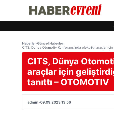
Haberler
›
Güncel Haberler
›
CITS, Dünya Otomotiv Konferansı’nda elektrikli araçlar için 
CITS, Dünya Otomotiv
araçlar için geliştird
tanıttı – OTOMOTIV
admin
•
09.09.2023 13:56