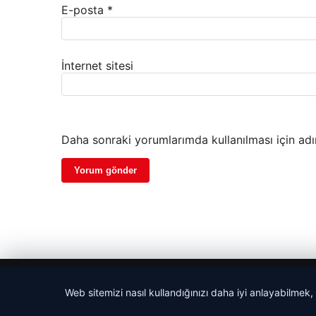
E-posta
*
İnternet sitesi
Daha sonraki yorumlarımda kullanılması için adı
© 2026 Haber Evreni
Web sitemizi nasıl kullandığınızı daha iyi anlayabilmek,
betcio