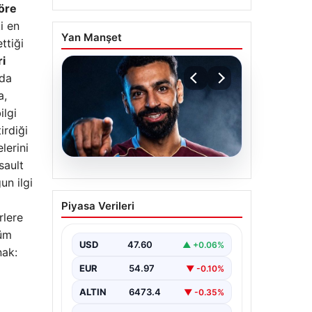
töre
i en
Yan Manşet
ttiği
ri
nda
a,
ilgi
irdiği
lerini
sault
05.08.2026
un ilgi
Mohamed Salah
Piyasa Verileri
transferinin detayları
rlere
açıklandı!
şüm
USD
47.60
▲ +0.06%
nak:
EUR
54.97
▼ -0.10%
ALTIN
6473.4
▼ -0.35%