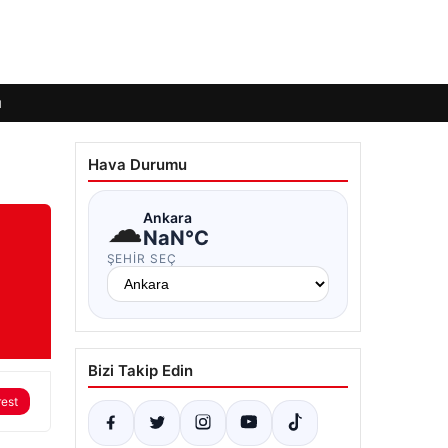
ı
Hava Durumu
☁
Ankara
NaN°C
ŞEHIR SEÇ
Bizi Takip Edin
rest