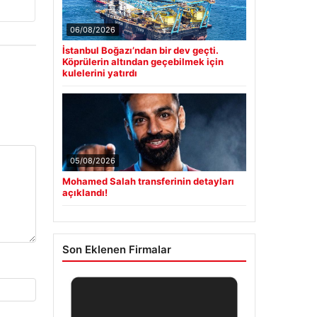
06/08/2026
İstanbul Boğazı’ndan bir dev geçti.
Köprülerin altından geçebilmek için
kulelerini yatırdı
05/08/2026
Mohamed Salah transferinin detayları
açıklandı!
Son Eklenen Firmalar