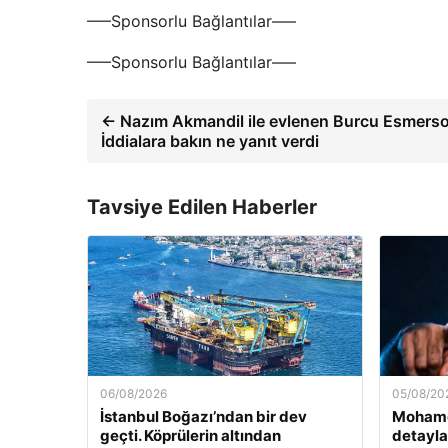
—–Sponsorlu Bağlantılar—–
—–Sponsorlu Bağlantılar—–
← Nazım Akmandil ile evlenen Burcu Esmerso
İddialara bakın ne yanıt verdi
Tavsiye Edilen Haberler
06/08/2026
05/08/20
İstanbul Boğazı’ndan bir dev
Mohamed
geçti. Köprülerin altından
detayla