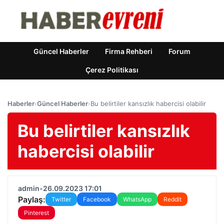
Güncel Haberler
Firma Rehberi
Forum
Çerez Politikası
Haberler
›
Güncel Haberler
›
Bu belirtiler kansızlık habercisi olabilir
Bu belirtiler kansızlık
habercisi olabilir
admin
•
26.09.2023 17:01
Paylaş:
Twitter
Facebook
WhatsApp
Reddit
Pinterest