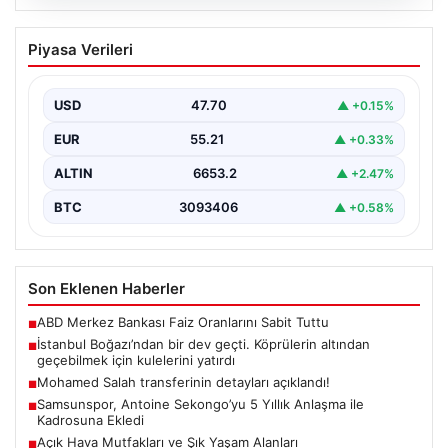
06.08.2026
İstanbul Boğazı’ndan bir dev geçti.
Piyasa Verileri
Köprülerin altından geçebilmek için
kulelerini yatırdı
USD
47.70
▲ +0.15%
EUR
55.21
▲ +0.33%
ALTIN
6653.2
▲ +2.47%
BTC
3093406
▲ +0.58%
Son Eklenen Haberler
ABD Merkez Bankası Faiz Oranlarını Sabit Tuttu
■
İstanbul Boğazı’ndan bir dev geçti. Köprülerin altından
■
geçebilmek için kulelerini yatırdı
Mohamed Salah transferinin detayları açıklandı!
■
Samsunspor, Antoine Sekongo’yu 5 Yıllık Anlaşma ile
■
Kadrosuna Ekledi
Açık Hava Mutfakları ve Şık Yaşam Alanları
■