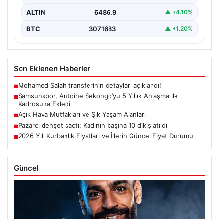
ALTIN
6486.9
▲ +4.10%
BTC
3071683
▲ +1.20%
Son Eklenen Haberler
Mohamed Salah transferinin detayları açıklandı!
■
Samsunspor, Antoine Sekongo’yu 5 Yıllık Anlaşma ile
■
Kadrosuna Ekledi
Açık Hava Mutfakları ve Şık Yaşam Alanları
■
Pazarcı dehşet saçtı: Kadının başına 10 dikiş atıldı
■
2026 Yılı Kurbanlık Fiyatları ve İllerin Güncel Fiyat Durumu
■
Güncel