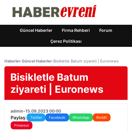
Güncel Haberler
Firma Rehberi
Forum
Çerez Politikası
Haberler
›
Güncel Haberler
›
Bisikletle Batum ziyareti | Euronews
Bisikletle Batum
ziyareti | Euronews
admin
•
15.09.2023 00:00
Paylaş:
Twitter
Facebook
WhatsApp
Reddit
Pinterest