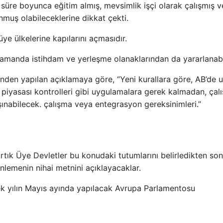
rı süre boyunca eğitim almış, mevsimlik işçi olarak çalışmış 
nmuş olabileceklerine dikkat çekti.
ye ülkelerine kapılarını açmasıdır.
 zamanda istihdam ve yerleşme olanaklarından da yararlanab
nden yapılan açıklamaya göre, “Yeni kurallara göre, AB’de 
ü piyasası kontrolleri gibi uygulamalara gerek kalmadan, ça
şınabilecek. çalışma veya entegrasyon gereksinimleri.”
tık Üye Devletler bu konudaki tutumlarını belirledikten son
lemenin nihai metnini açıklayacaklar.
k yılın Mayıs ayında yapılacak Avrupa Parlamentosu