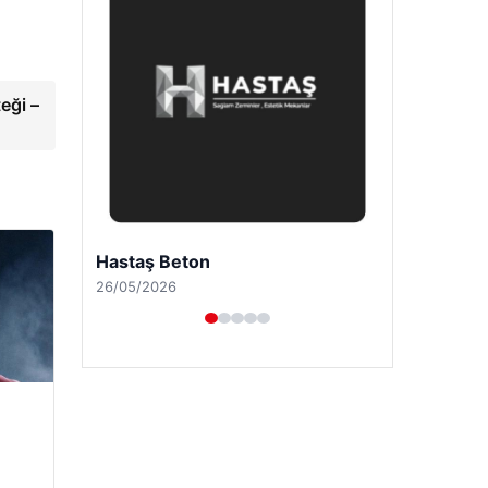
eği –
Prenses Night Club
29/04/2026