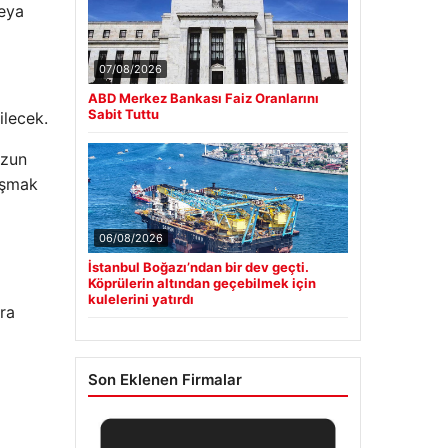
veya
07/08/2026
ABD Merkez Bankası Faiz Oranlarını
Sabit Tuttu
ilecek.
uzun
lışmak
06/08/2026
İstanbul Boğazı’ndan bir dev geçti.
Köprülerin altından geçebilmek için
kulelerini yatırdı
ra
Son Eklenen Firmalar