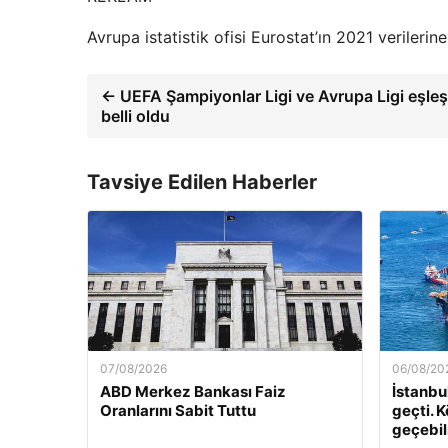
Avrupa istatistik ofisi Eurostat’ın 2021 verileri
← UEFA Şampiyonlar Ligi ve Avrupa Ligi eşleş
belli oldu
Tavsiye Edilen Haberler
07/08/2026
06/08/20
ABD Merkez Bankası Faiz
İstanbu
Oranlarını Sabit Tuttu
geçti. K
geçebilm