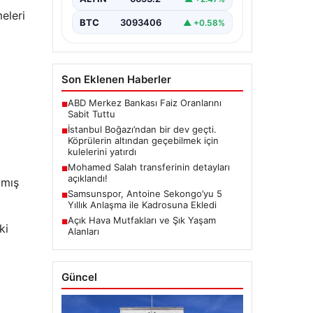
eleri
BTC
3093406
▲ +0.58%
Son Eklenen Haberler
ABD Merkez Bankası Faiz Oranlarını
■
Sabit Tuttu
İstanbul Boğazı’ndan bir dev geçti.
■
Köprülerin altından geçebilmek için
kulelerini yatırdı
Mohamed Salah transferinin detayları
■
açıklandı!
amış
Samsunspor, Antoine Sekongo’yu 5
■
Yıllık Anlaşma ile Kadrosuna Ekledi
Açık Hava Mutfakları ve Şık Yaşam
■
ki
Alanları
Güncel