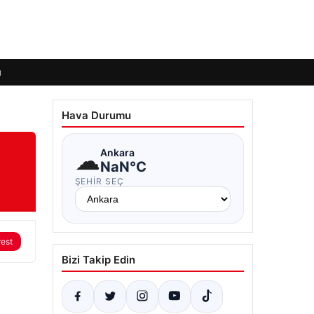
ı
Hava Durumu
☁
Ankara
NaN°C
ŞEHIR SEÇ
rest
Bizi Takip Edin