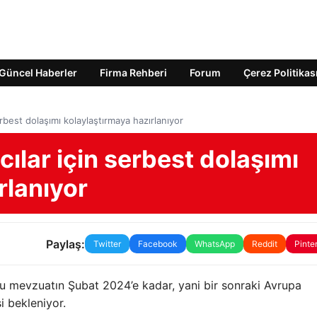
Güncel Haberler
Firma Rehberi
Forum
Çerez Politikas
erbest dolaşımı kolaylaştırmaya hazırlanıyor
cılar için serbest dolaşımı
rlanıyor
Paylaş:
Twitter
Facebook
WhatsApp
Reddit
Pinte
u mevzuatın Şubat 2024’e kadar, yani bir sonraki Avrupa
 bekleniyor.