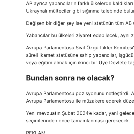
AP ayrıca yabancıların farklı ülkelerde kaldıkla
Ukraynalı mülteciler gibi sığınma talebinde bulu
Değişen bir diğer şey ise yeni statünün tüm AB ü
Yabancılar bu ülkeleri ziyaret edebilecek, aynı
Avrupa Parlamentosu Sivil Özgürlükler Komitesi’
süreli ikamet statüsüne sahip yabancılar, işgüc
veya eğitim almak için ikinci bir Üye Devlete ta
Bundan sonra ne olacak?
Avrupa Parlamentosu pozisyonunu netleştirdi. Ar
Avrupa Parlamentosu ile müzakere ederek düzen
Yeni mevzuatın Şubat 2024’e kadar, yani gelece
seçimlerinden önce tamamlanması gerekecek.
REKLAM