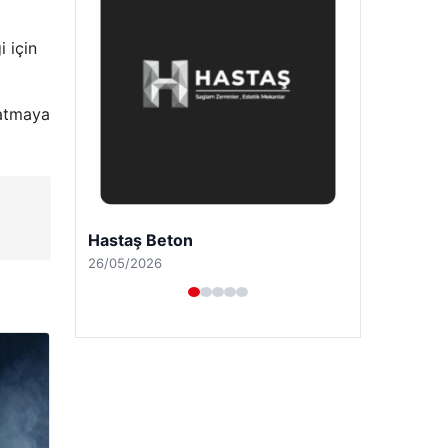
 için
 satmaya
Prenses Night Club
29/04/2026