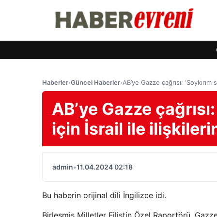
Haberler
›
Güncel Haberler
›
AB’ye Gazze çağrısı: ‘Soykırım suç
AB’ye Gazze çağrısı:
için İsrail ile ilişkile
admin
•
11.04.2024 02:18
Bu haberin orijinal dili İngilizce idi.
Birleşmiş Milletler Filistin Özel Raportörü, Gaz