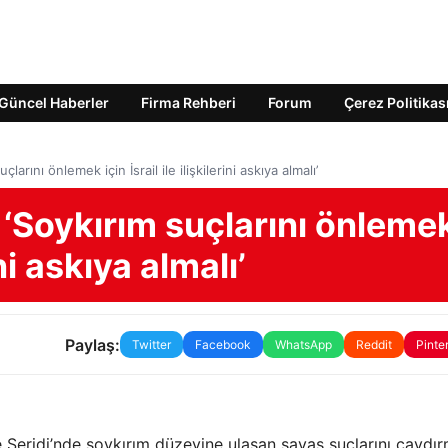
Güncel Haberler
Firma Rehberi
Forum
Çerez Politikas
larını önlemek için İsrail ile ilişkilerini askıya almalı’
 ‘Soykırım suçlarını önleme
rini askıya almalı’
Paylaş:
Twitter
Facebook
WhatsApp
Reddit
Pinte
ze Şeridi’nde soykırım düzeyine ulaşan savaş suçlarını caydı