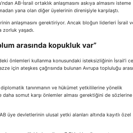
’ndan AB-İsrail ortaklık anlaşmasını askıya almasını isteme
madan yana olan diğer üyelerinin direnişiyle karşılaştı.
nin anlaşmasını gerektiriyor. Ancak bloğun liderleri İsrail v
 zorluk yaşadı.
oplum arasında kopukluk var”
deki önlemleri kullanma konusundaki isteksizliğinin İsrail’i c
rla Gazze için ateşkes çağrısında bulunan Avrupa topluluğu aras
ı, diplomatik tanınmanın ve hükümet yetkililerine yönelik
re daha somut karşı önlemler alması gerektiğini de sözlerine
“AB üye devletlerinin ulusal yetki alanları altında kayıtlı özel