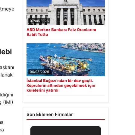
 etmeye
07/08/2026
ABD Merkez Bankası Faiz Oranlarını
Sabit Tuttu
lebi
başkanı
06/08/2026
olanak
İstanbul Boğazı’ndan bir dev geçti.
Köprülerin altından geçebilmek için
kulelerini yatırdı
dığını
 (IMI)
Son Eklenen Firmalar
na
ca