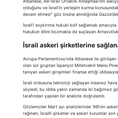
Albanese, AB-İsrail Ortaklık Anlaşması’nın askıy
olduğunu ve İsrail’in yerleşim kurma konusundaki
devam etmesi” göz önüne alındığında Gazze’deki
İsrail’i soykırıma hukuki kılıf sağlamak amacıyla 
hukukun dilini bozmakla da suçlayan Arnavutluk r
İsrail askeri şirketlerine sağl
Avrupa Parlamentosu’nda Albanese ile görüşen ve
olan sol gruptan İspanyol Milletvekili Manu Pin
tanıyan askeri girişimleri finanse ettiği iddiasıyla
İsrail ordusuna teknoloji sağlayan insansız hava 
söyledi; bu iddia yakın zamanda iki bağımsız gö
tarafından yapılan bir analizle doğrulandı.
Gözlemciler Mart ayı analizlerinde “AB’nin aske
rağmen, İsrailli şirketler ve askeri kurumlar son 