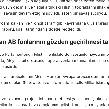
a alınmasına ilişkin koşulların 7 Ekim’den önce zaten mevcut
 uzun geçmişi ve “işgal altındaki Filistin topraklarını ilhak
 savaşın devam ettiğini söyledi. zaten bir savaş suçuydu.
“canlı kalkan” ve “ikincil zarar” gibi kavramlarla uluslararası
aporu, İsrail tarafından şiddetle reddedildi.
anan AB fonlarının gözden geçirilmesi ta
 Parlamentonun Filistin ile ilişkilerden sorumlu heyetinin 
eda, AB’yi, İsrail ordusunun operasyonlarını tamamlamasına 
 eleştirdi.
aracı üreticilerinin AB’nin Horizon Avrupa projesinden fon al
zlemci olan Statewatch ve Informationsstelle Militarisierung
ri ve savunma projelerini finanse etmesi yasaklanmış olması
yıllarda insansız hava araçlarının geliştirilmesi için milyonlar