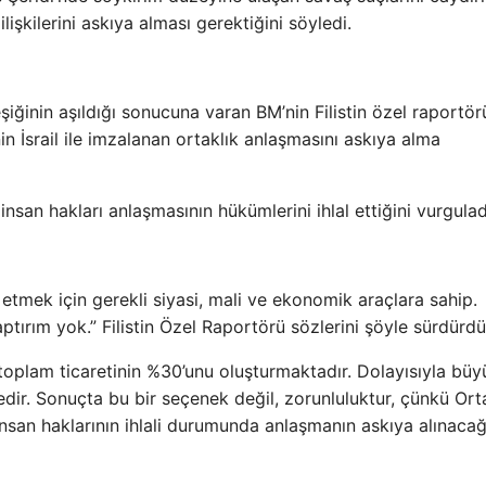
 ilişkilerini askıya alması gerektiğini söyledi.
iğinin aşıldığı sonucuna varan BM’nin Filistin özel raportör
n İsrail ile imzalanan ortaklık anlaşmasını askıya alma
 insan hakları anlaşmasının hükümlerini ihlal ettiğini vurgulad
 etmek için gerekli siyasi, mali ve ekonomik araçlara sahip.
ptırım yok.” Filistin Özel Raportörü sözlerini şöyle sürdürdü
’in toplam ticaretinin %30’unu oluşturmaktadır. Dolayısıyla büy
ir. Sonuçta bu bir seçenek değil, zorunluluktur, çünkü Ort
san haklarının ihlali durumunda anlaşmanın askıya alınacağ