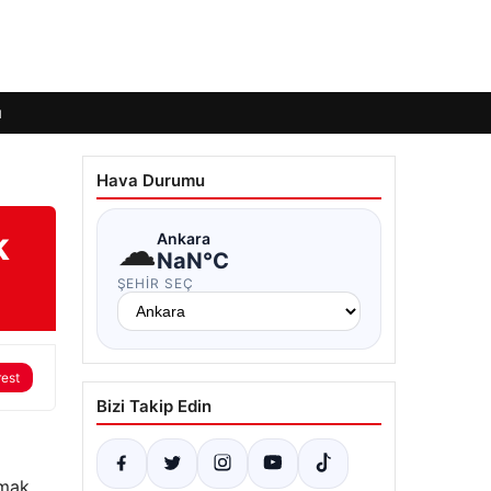
ı
Hava Durumu
k
☁
Ankara
NaN°C
ŞEHIR SEÇ
rest
Bizi Takip Edin
rmak