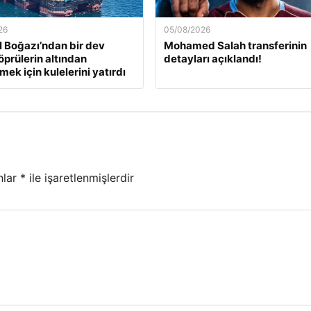
26
05/08/2026
l Boğazı’ndan bir dev
Mohamed Salah transferinin
öprülerin altından
detayları açıklandı!
ek için kulelerini yatırdı
nlar
*
ile işaretlenmişlerdir