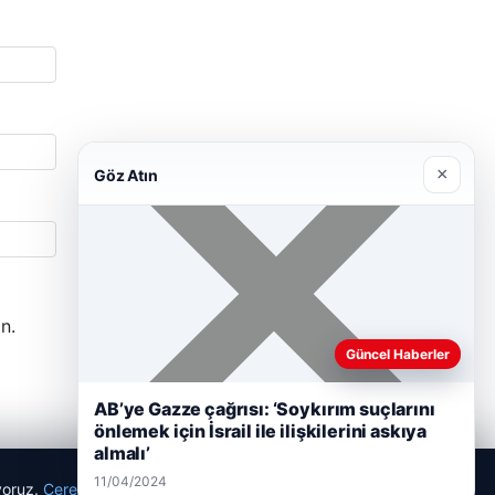
×
Göz Atın
n.
Güncel Haberler
AB’ye Gazze çağrısı: ‘Soykırım suçlarını
önlemek için İsrail ile ilişkilerini askıya
almalı’
11/04/2024
ıyoruz.
Çerez Politikamız
Reddet
Kabul Et