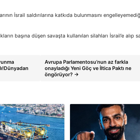
ının İsrail saldırılarına katkıda bulunmasını engelleyemediği
ukların başına düşen savaşta kullanılan silahları İsrail’e alıp
oyunma
Avrupa Parlamentosu’nun az farkla
adı!Dünyadan
onayladığı Yeni Göç ve İltica Paktı ne
öngörüyor? →