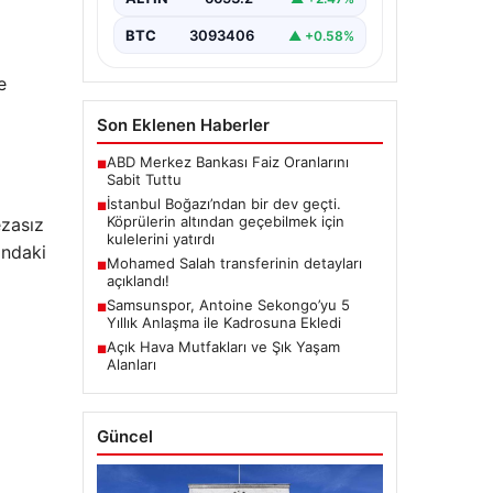
BTC
3093406
▲ +0.58%
e
Son Eklenen Haberler
ABD Merkez Bankası Faiz Oranlarını
■
Sabit Tuttu
İstanbul Boğazı’ndan bir dev geçti.
■
Köprülerin altından geçebilmek için
ezasız
kulelerini yatırdı
ındaki
Mohamed Salah transferinin detayları
■
açıklandı!
Samsunspor, Antoine Sekongo’yu 5
■
Yıllık Anlaşma ile Kadrosuna Ekledi
Açık Hava Mutfakları ve Şık Yaşam
■
Alanları
Güncel