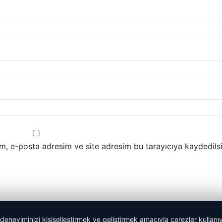
m, e-posta adresim ve site adresim bu tarayıcıya kaydedilsi
 deneyiminizi kişiselleştirmek ve geliştirmek amacıyla çerezler kullan