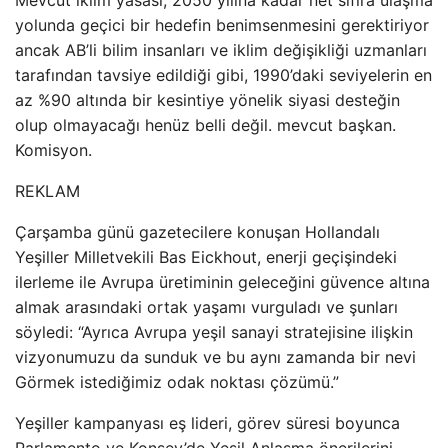
Mevcut iklim yasası, 2050 yılına kadar net sıfıra ulaşma
yolunda geçici bir hedefin benimsenmesini gerektiriyor
ancak AB’li bilim insanları ve iklim değişikliği uzmanları
tarafından tavsiye edildiği gibi, 1990’daki seviyelerin en
az %90 altında bir kesintiye yönelik siyasi desteğin
olup olmayacağı henüz belli değil. mevcut başkan.
Komisyon.
REKLAM
Çarşamba günü gazetecilere konuşan Hollandalı
Yeşiller Milletvekili Bas Eickhout, enerji geçişindeki
ilerleme ile Avrupa üretiminin geleceğini güvence altına
almak arasındaki ortak yaşamı vurguladı ve şunları
söyledi: “Ayrıca Avrupa yeşil sanayi stratejisine ilişkin
vizyonumuzu da sunduk ve bu aynı zamanda bir nevi
Görmek istediğimiz odak noktası çözümü.”
Yeşiller kampanyası eş lideri, görev süresi boyunca