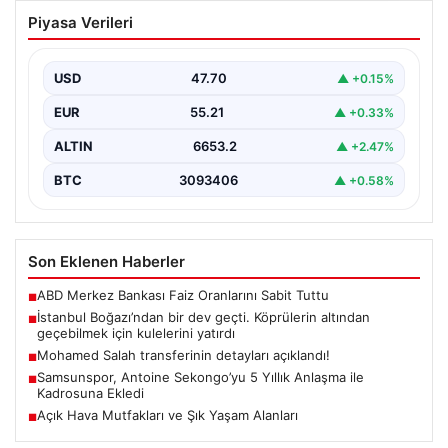
İstanbul Boğazı’ndan bir dev geçti.
Piyasa Verileri
Köprülerin altından geçebilmek için
kulelerini yatırdı
USD
47.70
▲ +0.15%
EUR
55.21
▲ +0.33%
ALTIN
6653.2
▲ +2.47%
BTC
3093406
▲ +0.58%
Son Eklenen Haberler
ABD Merkez Bankası Faiz Oranlarını Sabit Tuttu
■
İstanbul Boğazı’ndan bir dev geçti. Köprülerin altından
■
geçebilmek için kulelerini yatırdı
Mohamed Salah transferinin detayları açıklandı!
■
Samsunspor, Antoine Sekongo’yu 5 Yıllık Anlaşma ile
■
Kadrosuna Ekledi
Açık Hava Mutfakları ve Şık Yaşam Alanları
■