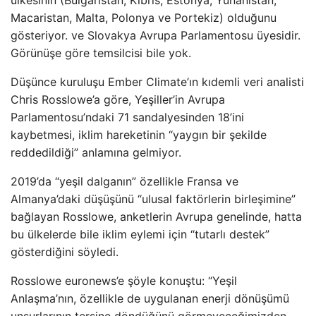
ülkesinin (Bulgaristan, Kıbrıs, Estonya, Yunanistan,
Macaristan, Malta, Polonya ve Portekiz) olduğunu
gösteriyor. ve Slovakya Avrupa Parlamentosu üyesidir.
Görünüşe göre temsilcisi bile yok.
Düşünce kuruluşu Ember Climate’ın kıdemli veri analisti
Chris Rosslowe’a göre, Yeşiller’in Avrupa
Parlamentosu’ndaki 71 sandalyesinden 18’ini
kaybetmesi, iklim hareketinin “yaygın bir şekilde
reddedildiği” anlamına gelmiyor.
2019’da “yeşil dalganın” özellikle Fransa ve
Almanya’daki düşüşünü “ulusal faktörlerin birleşimine”
bağlayan Rosslowe, anketlerin Avrupa genelinde, hatta
bu ülkelerde bile iklim eylemi için “tutarlı destek”
gösterdiğini söyledi.
Rosslowe euronews’e şöyle konuştu: “Yeşil
Anlaşma’nın, özellikle de uygulanan enerji dönüşümü