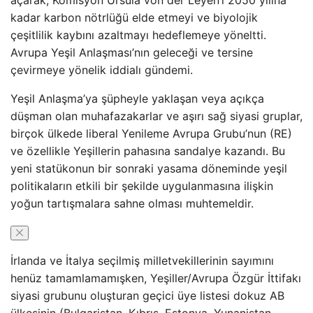
açarak, Komisyon Ursula von der Leyen’i 2050 yılına
kadar karbon nötrlüğü elde etmeyi ve biyolojik
çeşitlilik kaybını azaltmayı hedeflemeye yöneltti.
Avrupa Yeşil Anlaşması’nın geleceği ve tersine
çevirmeye yönelik iddialı gündemi.
Yeşil Anlaşma’ya şüpheyle yaklaşan veya açıkça
düşman olan muhafazakarlar ve aşırı sağ siyasi gruplar,
birçok ülkede liberal Yenileme Avrupa Grubu’nun (RE)
ve özellikle Yeşillerin pahasına sandalye kazandı. Bu
yeni statükonun bir sonraki yasama döneminde yeşil
politikaların etkili bir şekilde uygulanmasına ilişkin
yoğun tartışmalara sahne olması muhtemeldir.
İrlanda ve İtalya seçilmiş milletvekillerinin sayımını
henüz tamamlamamışken, Yeşiller/Avrupa Özgür İttifakı
siyasi grubunu oluşturan geçici üye listesi dokuz AB