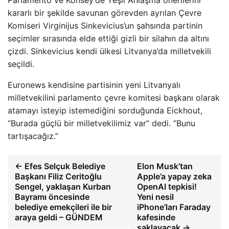
Parlamento ve Konsey’de Yeşil Anlaşma önerilerini
kararlı bir şekilde savunan görevden ayrılan Çevre
Komiseri Virginijus Sinkevicius’un şahsında partinin
seçimler sırasında elde ettiği gizli bir silahın da altını
çizdi. Sinkevicius kendi ülkesi Litvanya’da milletvekili
seçildi.
Euronews kendisine partisinin yeni Litvanyalı
milletvekilini parlamento çevre komitesi başkanı olarak
atamayı isteyip istemediğini sorduğunda Eickhout,
“Burada güçlü bir milletvekilimiz var” dedi. “Bunu
tartışacağız.”
← Efes Selçuk Belediye
Elon Musk’tan
Başkanı Filiz Ceritoğlu
Apple’a yapay zeka
Sengel, yaklaşan Kurban
OpenAI tepkisi!
Bayramı öncesinde
Yeni nesil
belediye emekçileri ile bir
iPhone’ları Faraday
araya geldi – GÜNDEM
kafesinde
saklayacak →