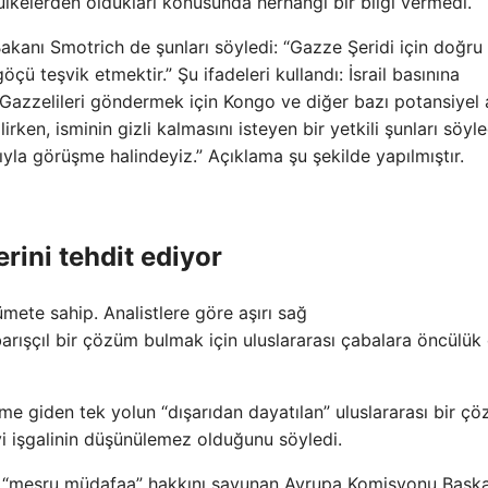
ülkelerden oldukları konusunda herhangi bir bilgi vermedi.
Bakanı Smotrich de şunları söyledi: “Gazze Şeridi için doğru
çü teşvik etmektir.” Şu ifadeleri kullandı: İsrail basınına
in Gazzelileri göndermek için Kongo ve diğer bazı potansiyel a
rken, isminin gizli kalmasını isteyen bir yetkili şunları söyled
la görüşme halindeyiz.” Açıklama şu şekilde yapılmıştır.
lerini tehdit ediyor
kümete sahip. Analistlere göre aşırı sağ
arışçıl bir çözüm bulmak için uluslararası çabalara öncülü
 çözüme giden tek yolun “dışarıdan dayatılan” uluslararası bir ç
’yi işgalinin düşünülemez olduğunu söyledi.
’in “meşru müdafaa” hakkını savunan Avrupa Komisyonu Başk