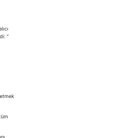
lıcı
i: ”
k etmek
özüm
anı