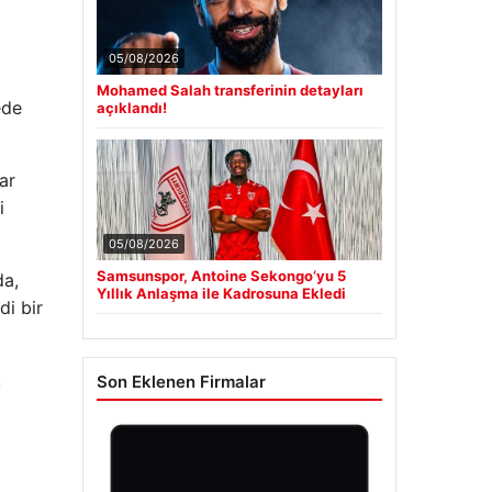
05/08/2026
Mohamed Salah transferinin detayları
ede
açıklandı!
ar
i
05/08/2026
Samsunspor, Antoine Sekongo’yu 5
da,
Yıllık Anlaşma ile Kadrosuna Ekledi
di bir
k
Son Eklenen Firmalar