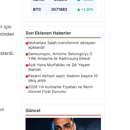
kulüplerinden USL Dunkerque
forması giyen…
BTC
3071683
▲ +1.20%
i için
Son Eklenen Haberler
erinden
Mohamed Salah transferinin detayları
■
açıklandı!
sterdi.
Samsunspor, Antoine Sekongo’yu 5
■
Yıllık Anlaşma ile Kadrosuna Ekledi
Açık Hava Mutfakları ve Şık Yaşam
■
Alanları
Pazarcı dehşet saçtı: Kadının başına 10
■
dikiş atıldı
2026 Yılı Kurbanlık Fiyatları ve İllerin
■
Güncel Fiyat Durumu
ın
Güncel