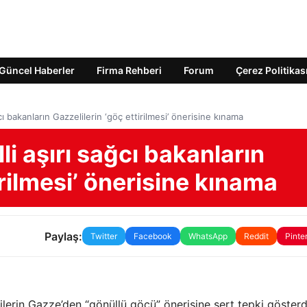
Güncel Haberler
Firma Rehberi
Forum
Çerez Politikas
ğcı bakanların Gazzelilerin ‘göç ettirilmesi’ önerisine kınama
li aşırı sağcı bakanların
irilmesi’ önerisine kınama
Paylaş:
Twitter
Facebook
WhatsApp
Reddit
Pinte
tinlilerin Gazze’den “gönüllü göçü” önerisine sert tepki gösterd