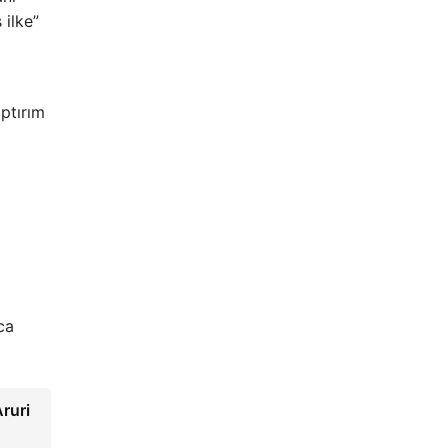
 ilke”
aptırım
rca
Aruri