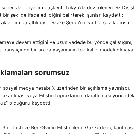
ischer, Japonya’nın başkenti Tokyo’da düzenlenen G7 Dışişl
ir şekilde ifade edildiğini belirterek, şunları kaydetti:
praklarının daraltılması. Gazze Şeridi’nin varlığı söz konusu
lemeye devam ettiğini ve uzun vadede bu yönde çalıştığını, 
sında barış içinde bir arada yaşamanın tek kalıcı modeli olmaya
açıklamaları sorumsuz
lan sosyal medya hesabı X üzerinden bir açıklama yayınladı.
n çıkarılması veya Filistin topraklarının daraltılması yönündek
msuz” olduğunu kaydetti.
ar Smotrich ve Ben-Gvir’in Filistinlilerin Gazze’den çıkarılmas