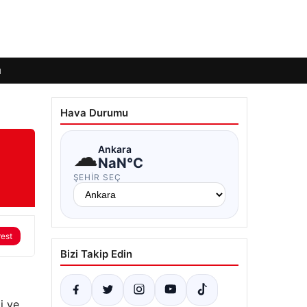
ı
Hava Durumu
☁
Ankara
NaN°C
ŞEHIR SEÇ
rest
Bizi Takip Edin
i ve