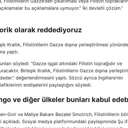
 Filistinlilerin Gazze’den çıkarılması veya Filistin toprakları
açıklamalar bu açıklamalara uymuyor.” İki devletli çözüm.”
egorik olarak reddediyoruz
şik Krallık, Filistinlilerin Gazze dışına yerleştirilmesi yönünd
ama yaptı.
nları söyledi: “Gazze işgal altındaki Filistin toprağıdır ve
racaktır. Birleşik Krallık, Filistinlilerin Gazze dışına yerleştir
deder.” değerlendirmesini yaptı. Sözcü ayrıca İngiltere’nin
efiklerinin endişelerini paylaştığını söyledi.
ongo ve diğer ülkeler bunları kabul edebi
Ben-Gvir ve Maliye Bakanı Bezalel Smotrich, Filistinlilerin b
i açıkladı. Sosyal medya platformundaki paylaşımında Şu if