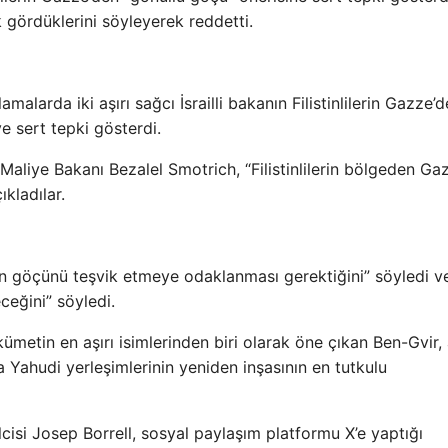
k gördüklerini söyleyerek reddetti.
amalarda iki aşırı sağcı İsrailli bakanın Filistinlilerin Gazze’
e sert tepki gösterdi.
 Maliye Bakanı Bezalel Smotrich, “Filistinlilerin bölgeden Ga
kladılar.
inin göçünü teşvik etmeye odaklanması gerektiğini” söyledi v
eceğini” söyledi.
metin en aşırı isimlerinden biri olarak öne çıkan Ben-Gvir, 
 Yahudi yerleşimlerinin yeniden inşasının en tutkulu
lcisi Josep Borrell, sosyal paylaşım platformu X’e yaptığı