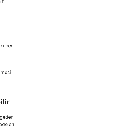
nın
eki her
ilmesi
lir
ölgeden
adeleri