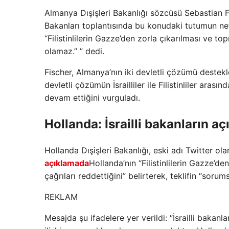
Almanya Dışişleri Bakanlığı sözcüsü Sebastian F
Bakanları toplantısında bu konudaki tutumun net b
“Filistinlilerin Gazze’den zorla çıkarılması ve to
olamaz.” ” dedi.
Fischer, Almanya’nın iki devletli çözümü destek
devletli çözümün İsrailliler ile Filistinliler ara
devam ettiğini vurguladı.
Hollanda: İsrailli bakanların 
Hollanda Dışişleri Bakanlığı, eski adı Twitter o
açıklamada
Hollanda’nın “Filistinlilerin Gazze’de
çağrıları reddettiğini” belirterek, teklifin “soru
REKLAM
Mesajda şu ifadelere yer verildi: “İsrailli bakanl