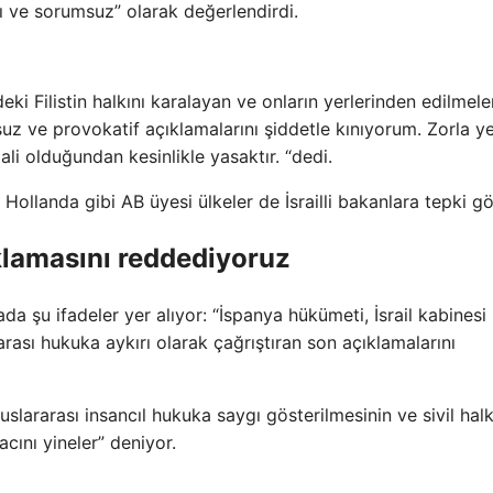
ıcı ve sorumsuz” olarak değerlendirdi.
eki Filistin halkını karalayan ve onların yerlerinden edilmeler
uz ve provokatif açıklamalarını şiddetle kınıyorum. Zorla y
lali olduğundan kesinlikle yasaktır. “dedi.
Hollanda gibi AB üyesi ülkeler de İsrailli bakanlara tepki gö
ıklamasını reddediyoruz
da şu ifadeler yer alıyor: “İspanya hükümeti, İsrail kabinesi
arası hukuka aykırı olarak çağrıştıran son açıklamalarını
uslararası insancıl hukuka saygı gösterilmesinin ve sivil halk
acını yineler” deniyor.