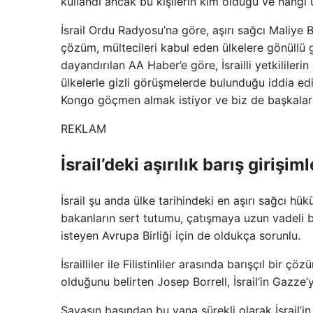
kullandı ancak bu kişilerin kim olduğu ve hangi 
İsrail Ordu Radyosu’na göre, aşırı sağcı Maliye 
çözüm, mültecileri kabul eden ülkelere gönüllü gö
dayandırılan AA Haber’e göre, İsrailli yetkililer
ülkelerle gizli görüşmelerde bulunduğu iddia edili
Kongo göçmen almak istiyor ve biz de başkalarıy
REKLAM
İsrail’deki aşırılık barış girişim
İsrail şu anda ülke tarihindeki en aşırı sağcı hü
bakanların sert tutumu, çatışmaya uzun vadeli b
isteyen Avrupa Birliği için de oldukça sorunlu.
İsrailliler ile Filistinliler arasında barışçıl bir
olduğunu belirten Josep Borrell, İsrail’in Gazze
Savaşın başından bu yana sürekli olarak İsrail