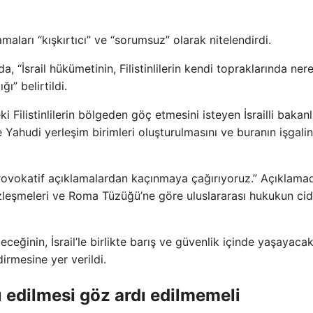
aları “kışkırtıcı” ve “sorumsuz” olarak nitelendirdi.
, “İsrail hükümetinin, Filistinlilerin kendi topraklarında ner
ı” belirtildi.
 Filistinlilerin bölgeden göç etmesini isteyen İsrailli bakanl
 Yahudi yerleşim birimleri oluşturulmasını ve buranın işgalin
 provokatif açıklamalardan kaçınmaya çağırıyoruz.” Açıklama
zleşmeleri ve Roma Tüzüğü’ne göre uluslararası hukukun cid
ceğinin, İsrail’le birlikte barış ve güvenlik içinde yaşayaca
dirmesine yer verildi.
ı edilmesi göz ardı edilmemeli