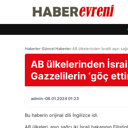
Haberler
›
Güncel Haberler
›
AB ülkelerinden İsrailli aşırı sa
AB ülkelerinden İsrail
Gazzelilerin ‘göç ett
admin
•
06.01.2024 01:23
Bu haberin orijinal dili İngilizce idi.
AB ülkeleri, aşırı sağcı iki İsrail bakanının Filis