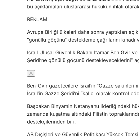
bu açıklamaları uluslararası hukukun ihlali olara
REKLAM
Avrupa Birliği ülkeleri daha sonra yaptıkları açıkl
“gönüllü göçünü” destekleme çağrılarını kınadı v
İsrail Ulusal Güvenlik Bakanı Itamar Ben Gvir ve
Şeridi’ne gönüllü göçünü destekleyeceklerini” açı
Ben-Gvir gazetecilere İsrail’in “Gazze sakinler
İsrail’in Gazze Şeridi’ni “kalıcı olarak kontrol ed
Başbakan Binyamin Netanyahu liderliğindeki hükü
zamanda kuşatma altındaki Filistin topraklarında
destekçilerinden biri.
AB Dışişleri ve Güvenlik Politikası Yüksek Temsi